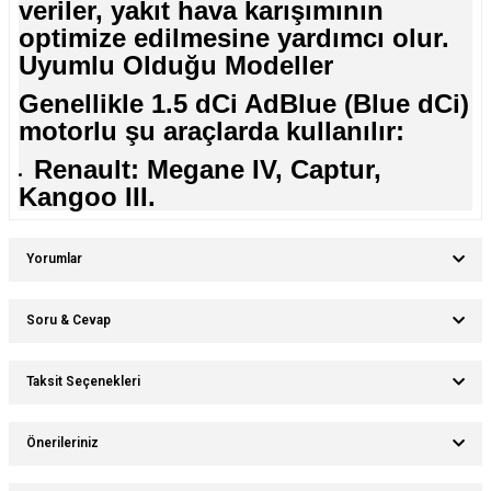
veriler, yakıt hava karışımının
optimize edilmesine yardımcı olur.
Uyumlu Olduğu Modeller
Genellikle 1.5 dCi AdBlue (Blue dCi)
motorlu şu araçlarda kullanılır:
Renault: Megane IV, Captur,
Kangoo III.
Yorumlar
Soru & Cevap
Bu ürüne ilk yorumu siz yapın!
Taksit Seçenekleri
Ürün hakkında henüz soru sorulmamış.
Yorum Yaz
Önerileriniz
Soru Sor