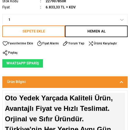
Stok Kodu
227907850R
Fiyat
6.833,33 TL + KDV
SEPETE EKLE
HEMEN AL
Fiyat Alarmı
Yorum Yap
Ürünü Karşılaştır
Paylaş
WHATSAPP SİPARİŞ
Ürün Bilgisi
Oto Yedek Yarçada Kaliteli Ürün,
Avantajlı Fiyat ve Hızlı Teslimat.
Orjinal ve Sıfır Üründür.
Türkiye'nin Her Yerine Aynı Gün