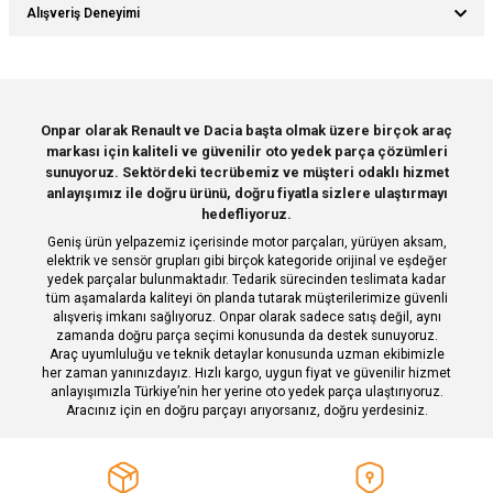
Bu ürünün fiyat bilgisi, resim, ürün açıklamalarında ve diğer konularda
Alışveriş Deneyimi
yetersiz gördüğünüz noktaları öneri formunu kullanarak tarafımıza
iletebilirsiniz.
Görüş ve önerileriniz için teşekkür ederiz.
Sitemize ilk yorumu siz yapın!
Ürün resmi kalitesiz, bozuk veya görüntülenemiyor.
Onpar olarak Renault ve Dacia başta olmak üzere birçok araç
markası için kaliteli ve güvenilir oto yedek parça çözümleri
Ürün açıklamasında eksik bilgiler bulunuyor.
Deneyimini Paylaş
sunuyoruz. Sektördeki tecrübemiz ve müşteri odaklı hizmet
Ürün bilgilerinde hatalar bulunuyor.
anlayışımız ile doğru ürünü, doğru fiyatla sizlere ulaştırmayı
hedefliyoruz.
Ürün fiyatı diğer sitelerden daha pahalı.
Geniş ürün yelpazemiz içerisinde motor parçaları, yürüyen aksam,
Bu ürüne benzer farklı alternatifler olmalı.
elektrik ve sensör grupları gibi birçok kategoride orijinal ve eşdeğer
yedek parçalar bulunmaktadır. Tedarik sürecinden teslimata kadar
tüm aşamalarda kaliteyi ön planda tutarak müşterilerimize güvenli
alışveriş imkanı sağlıyoruz. Onpar olarak sadece satış değil, aynı
zamanda doğru parça seçimi konusunda da destek sunuyoruz.
Araç uyumluluğu ve teknik detaylar konusunda uzman ekibimizle
her zaman yanınızdayız. Hızlı kargo, uygun fiyat ve güvenilir hizmet
Gönder
anlayışımızla Türkiye’nin her yerine oto yedek parça ulaştırıyoruz.
Aracınız için en doğru parçayı arıyorsanız, doğru yerdesiniz.