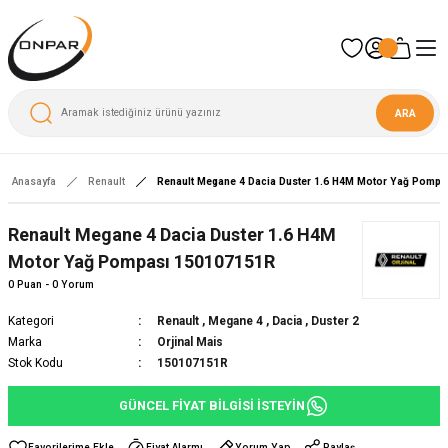
ARA
Anasayfa
Renault
Renault Megane 4 Dacia Duster 1.6 H4M Motor Yağ Pomp
Renault Megane 4 Dacia Duster 1.6 H4M
Motor Yağ Pompası 150107151R
0 Puan - 0 Yorum
Kategori
Renault
,
Megane 4
,
Dacia
,
Duster 2
Marka
Orjinal Mais
Stok Kodu
150107151R
GÜNCEL FİYAT BİLGİSİ İSTEYİN
Fiyat Alarmı
Yorum Yap
Paylaş