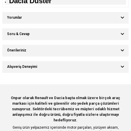
Dacia Duster
Yorumlar
Soru & Cevap
Bu ürüne ilk yorumu siz yapın!
Önerileriniz
Ürün hakkında henüz soru sorulmamış.
Yorum Yaz
Bu ürünün fiyat bilgisi, resim, ürün açıklamalarında ve diğer konularda
Alışveriş Deneyimi
yetersiz gördüğünüz noktaları öneri formunu kullanarak tarafımıza
Soru Sor
iletebilirsiniz.
Görüş ve önerileriniz için teşekkür ederiz.
Sitemize ilk yorumu siz yapın!
Ürün resmi kalitesiz, bozuk veya görüntülenemiyor.
Onpar olarak Renault ve Dacia başta olmak üzere birçok araç
markası için kaliteli ve güvenilir oto yedek parça çözümleri
Ürün açıklamasında eksik bilgiler bulunuyor.
Deneyimini Paylaş
sunuyoruz. Sektördeki tecrübemiz ve müşteri odaklı hizmet
Ürün bilgilerinde hatalar bulunuyor.
anlayışımız ile doğru ürünü, doğru fiyatla sizlere ulaştırmayı
hedefliyoruz.
Ürün fiyatı diğer sitelerden daha pahalı.
Geniş ürün yelpazemiz içerisinde motor parçaları, yürüyen aksam,
Bu ürüne benzer farklı alternatifler olmalı.