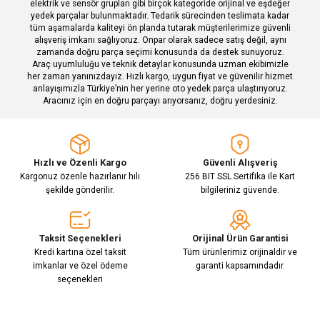
elektrik ve sensör grupları gibi birçok kategoride orijinal ve eşdeğer
yedek parçalar bulunmaktadır. Tedarik sürecinden teslimata kadar
tüm aşamalarda kaliteyi ön planda tutarak müşterilerimize güvenli
alışveriş imkanı sağlıyoruz. Onpar olarak sadece satış değil, aynı
zamanda doğru parça seçimi konusunda da destek sunuyoruz.
Araç uyumluluğu ve teknik detaylar konusunda uzman ekibimizle
her zaman yanınızdayız. Hızlı kargo, uygun fiyat ve güvenilir hizmet
Gönder
anlayışımızla Türkiye’nin her yerine oto yedek parça ulaştırıyoruz.
Aracınız için en doğru parçayı arıyorsanız, doğru yerdesiniz.
Hızlı ve Özenli Kargo
Güvenli Alışveriş
Kargonuz özenle hazırlanır hılı
256 BIT SSL Sertifika ile Kart
şekilde gönderilir.
bilgileriniz güvende.
Taksit Seçenekleri
Orijinal Ürün Garantisi
Kredi kartına özel taksit
Tüm ürünlerimiz orijinaldir ve
imkanlar ve özel ödeme
garanti kapsamındadır.
seçenekleri
E-Bülten Aboneliği