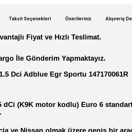
Taksit Seçenekleri
Önerileriniz
Alışveriş D
antajlı Fiyat ve Hızlı Teslimat.
argo İle Gönderim Yapmaktayız.
1.5 Dci Adblue Egr Sportu 147170061R
 dCi (K9K motor kodlu) Euro 6 standart
.
cia ve Nissan olmak üzere geniş bir ar