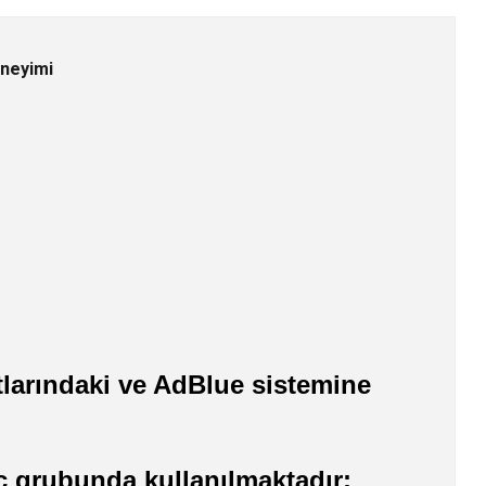
eneyimi
larındaki ve AdBlue sistemine
aç grubunda kullanılmaktadır: