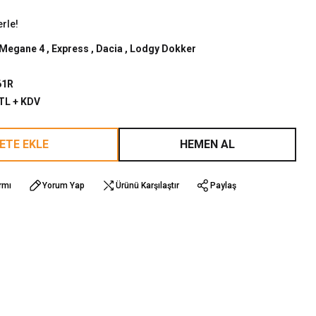
erle!
Megane 4
,
Express
,
Dacia
,
Lodgy Dokker
61R
 TL + KDV
ETE EKLE
HEMEN AL
rmı
Yorum Yap
Ürünü Karşılaştır
Paylaş