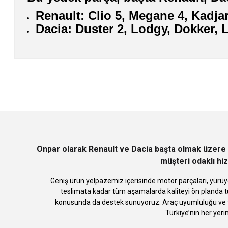
Renault: Clio 5, Megane 4, Kadj
Dacia: Duster 2, Lodgy, Dokker,
Bu ürünün fiyat bilgisi, resim, ürün açıklamalarında ve diğer konularda
Görüş ve önerileriniz için teşekkür ederiz.
Ürün resmi kalitesiz, bozuk veya görüntülenemiyor.
Ürün açıklamasında eksik bilgiler bulunuyor.
Ürün bilgilerinde hatalar bulunuyor.
Ürün fiyatı diğer sitelerden daha pahalı.
Bu ürüne benzer farklı alternatifler olmalı.
Onpar olarak Renault ve Dacia başta olmak üzere 
müşteri odaklı hiz
Geniş ürün yelpazemiz içerisinde motor parçaları, yürüye
teslimata kadar tüm aşamalarda kaliteyi ön planda tu
konusunda da destek sunuyoruz. Araç uyumluluğu ve te
Türkiye’nin her yeri