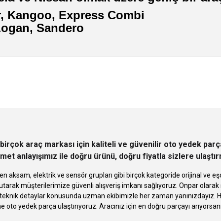
ar, Kangoo, Express Combi
 Logan, Sandero
 yetersiz gördüğünüz noktaları öneri formunu kullanarak tarafımıza iletebilirsini
Ürün hakkında henüz soru sorulmamış.
Bu ürüne ilk yorumu siz yapın!
Sitemize ilk yorumu siz yapın!
Deneyimini Paylaş
Yorum Yaz
Soru Sor
birçok araç markası için kaliteli ve güvenilir oto yedek pa
met anlayışımız ile doğru ürünü, doğru fiyatla sizlere ulaştı
n aksam, elektrik ve sensör grupları gibi birçok kategoride orijinal ve
tarak müşterilerimize güvenli alışveriş imkanı sağlıyoruz. Onpar olara
knik detaylar konusunda uzman ekibimizle her zaman yanınızdayız. Hızlı
Gönder
ne oto yedek parça ulaştırıyoruz. Aracınız için en doğru parçayı arıyorsan