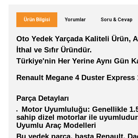
Ürün Bilgisi
Yorumlar
Soru & Cevap
Oto Yedek Yarçada Kaliteli Ürün, Av
İthal ve Sıfır Üründür.
Türkiye'nin Her Yerine Aynı Gün K
Renault Megane 4 Duster Express 
Parça Detayları
Motor Uyumluluğu: Genellikle 1.5
sahip dizel motorlar ile uyumludur
Uyumlu Araç Modelleri
Bu yedek parça, başta Renault, Da