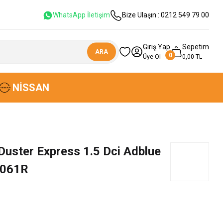
WhatsApp İletişim
Bize Ulaşın : 0212 549 79 00
Giriş Yap
Sepetim
ARA
0
Üye Ol
0,00 TL
NISSAN
uster Express 1.5 Dci Adblue
0061R