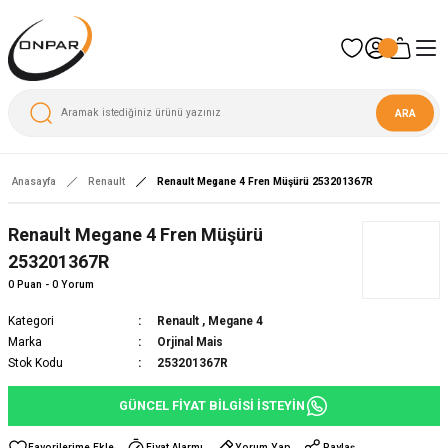
ARA
Anasayfa
Renault
Renault Megane 4 Fren Müşürü 253201367R
Renault Megane 4 Fren Müşürü
253201367R
0 Puan - 0 Yorum
Kategori
Renault
,
Megane 4
Marka
Orjinal Mais
Stok Kodu
253201367R
GÜNCEL FİYAT BİLGİSİ İSTEYİN
Fiyat Alarmı
Yorum Yap
Paylaş