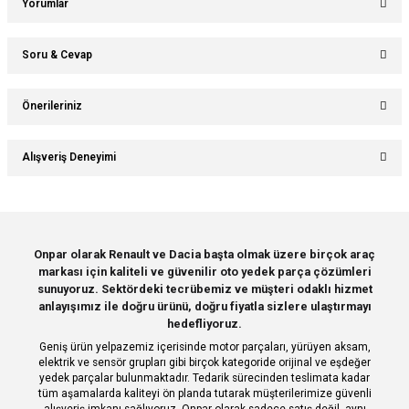
Yorumlar
Soru & Cevap
Bu ürüne ilk yorumu siz yapın!
Önerileriniz
Ürün hakkında henüz soru sorulmamış.
Yorum Yaz
Bu ürünün fiyat bilgisi, resim, ürün açıklamalarında ve diğer konularda
Alışveriş Deneyimi
yetersiz gördüğünüz noktaları öneri formunu kullanarak tarafımıza
Soru Sor
iletebilirsiniz.
Görüş ve önerileriniz için teşekkür ederiz.
Sitemize ilk yorumu siz yapın!
Ürün resmi kalitesiz, bozuk veya görüntülenemiyor.
Onpar olarak Renault ve Dacia başta olmak üzere birçok araç
markası için kaliteli ve güvenilir oto yedek parça çözümleri
Ürün açıklamasında eksik bilgiler bulunuyor.
Deneyimini Paylaş
sunuyoruz. Sektördeki tecrübemiz ve müşteri odaklı hizmet
Ürün bilgilerinde hatalar bulunuyor.
anlayışımız ile doğru ürünü, doğru fiyatla sizlere ulaştırmayı
hedefliyoruz.
Ürün fiyatı diğer sitelerden daha pahalı.
Geniş ürün yelpazemiz içerisinde motor parçaları, yürüyen aksam,
Bu ürüne benzer farklı alternatifler olmalı.
elektrik ve sensör grupları gibi birçok kategoride orijinal ve eşdeğer
yedek parçalar bulunmaktadır. Tedarik sürecinden teslimata kadar
tüm aşamalarda kaliteyi ön planda tutarak müşterilerimize güvenli
alışveriş imkanı sağlıyoruz. Onpar olarak sadece satış değil, aynı