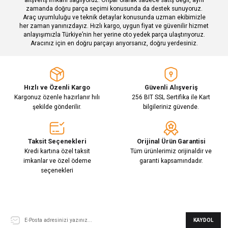
zamanda doğru parça seçimi konusunda da destek sunuyoruz.
Araç uyumluluğu ve teknik detaylar konusunda uzman ekibimizle
her zaman yanınızdayız. Hızlı kargo, uygun fiyat ve güvenilir hizmet
Gönder
anlayışımızla Türkiye’nin her yerine oto yedek parça ulaştırıyoruz.
Aracınız için en doğru parçayı arıyorsanız, doğru yerdesiniz.
Hızlı ve Özenli Kargo
Güvenli Alışveriş
Kargonuz özenle hazırlanır hılı
256 BIT SSL Sertifika ile Kart
şekilde gönderilir.
bilgileriniz güvende.
Taksit Seçenekleri
Orijinal Ürün Garantisi
Kredi kartına özel taksit
Tüm ürünlerimiz orijinaldir ve
imkanlar ve özel ödeme
garanti kapsamındadır.
seçenekleri
E-Bülten Aboneliği
KAYDOL