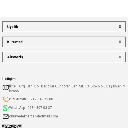
Üyelik
Kurumsal
Alışveriş
İletişim
İkitelli Org. San. Böl. Bağcılar Güngören San. Sit. 13. Blok No:6 Başakşehir/
İstanbul
Bizi Arayın : 0212 549 79 00
WhatsApp : 0534 307 03 37
onuryedekparca@hotmail.com