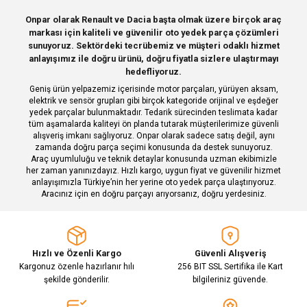
Sitemize ilk yorumu siz yapın!
Ürün resmi kalitesiz, bozuk veya görüntülenemiyor.
Onpar olarak Renault ve Dacia başta olmak üzere birçok araç
markası için kaliteli ve güvenilir oto yedek parça çözümleri
Ürün açıklamasında eksik bilgiler bulunuyor.
Deneyimini Paylaş
sunuyoruz. Sektördeki tecrübemiz ve müşteri odaklı hizmet
Ürün bilgilerinde hatalar bulunuyor.
anlayışımız ile doğru ürünü, doğru fiyatla sizlere ulaştırmayı
hedefliyoruz.
Ürün fiyatı diğer sitelerden daha pahalı.
Geniş ürün yelpazemiz içerisinde motor parçaları, yürüyen aksam,
Bu ürüne benzer farklı alternatifler olmalı.
elektrik ve sensör grupları gibi birçok kategoride orijinal ve eşdeğer
yedek parçalar bulunmaktadır. Tedarik sürecinden teslimata kadar
tüm aşamalarda kaliteyi ön planda tutarak müşterilerimize güvenli
alışveriş imkanı sağlıyoruz. Onpar olarak sadece satış değil, aynı
zamanda doğru parça seçimi konusunda da destek sunuyoruz.
Araç uyumluluğu ve teknik detaylar konusunda uzman ekibimizle
her zaman yanınızdayız. Hızlı kargo, uygun fiyat ve güvenilir hizmet
Gönder
anlayışımızla Türkiye’nin her yerine oto yedek parça ulaştırıyoruz.
Aracınız için en doğru parçayı arıyorsanız, doğru yerdesiniz.
Hızlı ve Özenli Kargo
Güvenli Alışveriş
Kargonuz özenle hazırlanır hılı
256 BIT SSL Sertifika ile Kart
şekilde gönderilir.
bilgileriniz güvende.