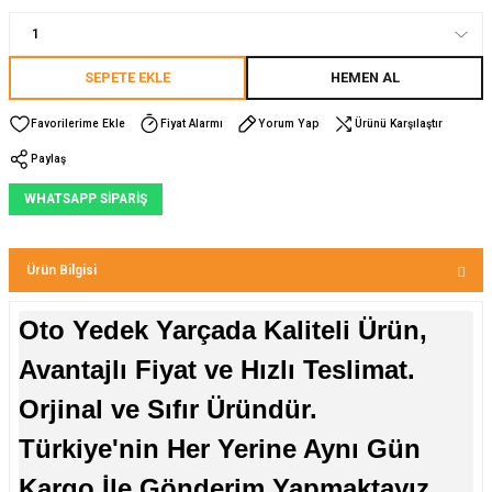
SEPETE EKLE
HEMEN AL
Fiyat Alarmı
Yorum Yap
Ürünü Karşılaştır
Paylaş
WHATSAPP SİPARİŞ
Ürün Bilgisi
Oto Yedek Yarçada Kaliteli Ürün,
Avantajlı Fiyat ve Hızlı Teslimat.
Orjinal ve Sıfır Üründür.
Türkiye'nin Her Yerine Aynı Gün
Kargo İle Gönderim Yapmaktayız.