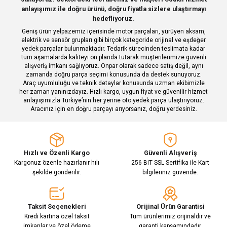
Ürün bilgilerinde hatalar bulunuyor.
anlayışımız ile doğru ürünü, doğru fiyatla sizlere ulaştırmayı
hedefliyoruz.
Ürün fiyatı diğer sitelerden daha pahalı.
Geniş ürün yelpazemiz içerisinde motor parçaları, yürüyen aksam,
Bu ürüne benzer farklı alternatifler olmalı.
elektrik ve sensör grupları gibi birçok kategoride orijinal ve eşdeğer
yedek parçalar bulunmaktadır. Tedarik sürecinden teslimata kadar
tüm aşamalarda kaliteyi ön planda tutarak müşterilerimize güvenli
alışveriş imkanı sağlıyoruz. Onpar olarak sadece satış değil, aynı
zamanda doğru parça seçimi konusunda da destek sunuyoruz.
Araç uyumluluğu ve teknik detaylar konusunda uzman ekibimizle
her zaman yanınızdayız. Hızlı kargo, uygun fiyat ve güvenilir hizmet
Gönder
anlayışımızla Türkiye’nin her yerine oto yedek parça ulaştırıyoruz.
Aracınız için en doğru parçayı arıyorsanız, doğru yerdesiniz.
Hızlı ve Özenli Kargo
Güvenli Alışveriş
Kargonuz özenle hazırlanır hılı
256 BIT SSL Sertifika ile Kart
şekilde gönderilir.
bilgileriniz güvende.
Taksit Seçenekleri
Orijinal Ürün Garantisi
Kredi kartına özel taksit
Tüm ürünlerimiz orijinaldir ve
imkanlar ve özel ödeme
garanti kapsamındadır.