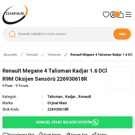
ARA
Anasayfa
Renault
Talisman
Renault Megane 4 Talisman Kadjar 1.6 DC
Yeni
Renault Megane 4 Talisman Kadjar 1.6 DCİ
R9M Oksijen Sensörü 226930618R
0 Puan - 0 Yorum
Kategori
Talisman
,
Kadjar
,
Renault
Marka
Orjinal Mais
Stok Kodu
226930618R
GÜNCEL FİYAT BİLGİSİ İSTEYİN
Fiyat Alarmı
Yorum Yap
Paylaş