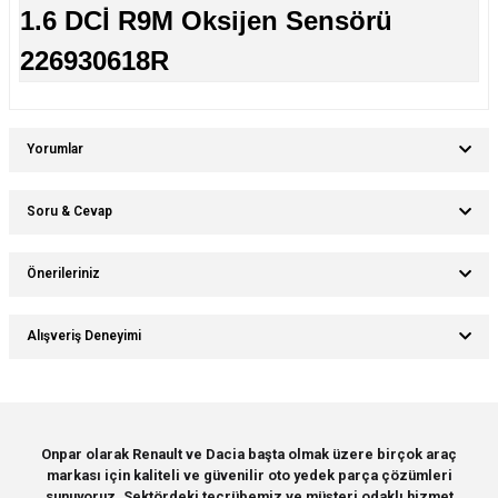
1.6 DCİ R9M Oksijen Sensörü
226930618R
Yorumlar
Soru & Cevap
Bu ürüne ilk yorumu siz yapın!
Önerileriniz
Ürün hakkında henüz soru sorulmamış.
Yorum Yaz
Bu ürünün fiyat bilgisi, resim, ürün açıklamalarında ve diğer konularda
Alışveriş Deneyimi
yetersiz gördüğünüz noktaları öneri formunu kullanarak tarafımıza
Soru Sor
iletebilirsiniz.
Görüş ve önerileriniz için teşekkür ederiz.
Sitemize ilk yorumu siz yapın!
Ürün resmi kalitesiz, bozuk veya görüntülenemiyor.
Onpar olarak Renault ve Dacia başta olmak üzere birçok araç
markası için kaliteli ve güvenilir oto yedek parça çözümleri
Ürün açıklamasında eksik bilgiler bulunuyor.
Deneyimini Paylaş
sunuyoruz. Sektördeki tecrübemiz ve müşteri odaklı hizmet