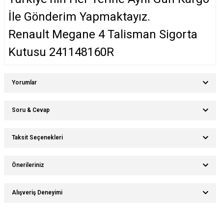
İle Gönderim Yapmaktayız.
Renault Megane 4 Talisman Sigorta
Kutusu 241148160R
Yorumlar
Soru & Cevap
Bu ürüne ilk yorumu siz yapın!
Taksit Seçenekleri
Ürün hakkında henüz soru sorulmamış.
Yorum Yaz
Önerileriniz
Soru Sor
Bu ürünün fiyat bilgisi, resim, ürün açıklamalarında ve diğer konularda
Alışveriş Deneyimi
yetersiz gördüğünüz noktaları öneri formunu kullanarak tarafımıza
iletebilirsiniz.
Görüş ve önerileriniz için teşekkür ederiz.