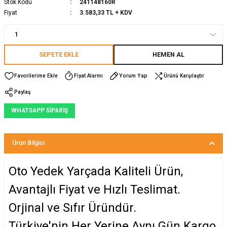
Stok Kodu
241148160R
Fiyat
3.583,33 TL + KDV
SEPETE EKLE
HEMEN AL
Fiyat Alarmı
Yorum Yap
Ürünü Karşılaştır
Paylaş
WHATSAPP SİPARİŞ
Ürün Bilgisi
Oto Yedek Yarçada Kaliteli Ürün,
Avantajlı Fiyat ve Hızlı Teslimat.
Orjinal ve Sıfır Üründür.
Türkiye'nin Her Yerine Aynı Gün Kargo