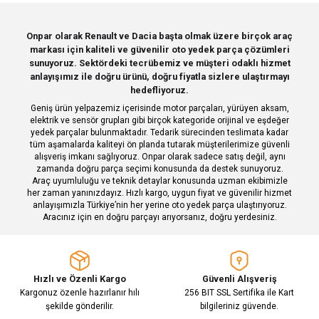
Sitemize ilk yorumu siz yapın!
Ürün resmi kalitesiz, bozuk veya görüntülenemiyor.
Onpar olarak Renault ve Dacia başta olmak üzere birçok araç
markası için kaliteli ve güvenilir oto yedek parça çözümleri
Ürün açıklamasında eksik bilgiler bulunuyor.
Deneyimini Paylaş
sunuyoruz. Sektördeki tecrübemiz ve müşteri odaklı hizmet
Ürün bilgilerinde hatalar bulunuyor.
anlayışımız ile doğru ürünü, doğru fiyatla sizlere ulaştırmayı
hedefliyoruz.
Ürün fiyatı diğer sitelerden daha pahalı.
Geniş ürün yelpazemiz içerisinde motor parçaları, yürüyen aksam,
Bu ürüne benzer farklı alternatifler olmalı.
elektrik ve sensör grupları gibi birçok kategoride orijinal ve eşdeğer
yedek parçalar bulunmaktadır. Tedarik sürecinden teslimata kadar
tüm aşamalarda kaliteyi ön planda tutarak müşterilerimize güvenli
alışveriş imkanı sağlıyoruz. Onpar olarak sadece satış değil, aynı
zamanda doğru parça seçimi konusunda da destek sunuyoruz.
Araç uyumluluğu ve teknik detaylar konusunda uzman ekibimizle
her zaman yanınızdayız. Hızlı kargo, uygun fiyat ve güvenilir hizmet
Gönder
anlayışımızla Türkiye’nin her yerine oto yedek parça ulaştırıyoruz.
Aracınız için en doğru parçayı arıyorsanız, doğru yerdesiniz.
Hızlı ve Özenli Kargo
Güvenli Alışveriş
Kargonuz özenle hazırlanır hılı
256 BIT SSL Sertifika ile Kart
şekilde gönderilir.
bilgileriniz güvende.