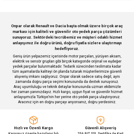
iletebilirsiniz.
Görüş ve önerileriniz için teşekkür ederiz.
Sitemize ilk yorumu siz yapın!
Ürün resmi kalitesiz, bozuk veya görüntülenemiyor.
Onpar olarak Renault ve Dacia başta olmak üzere birçok araç
markası için kaliteli ve güvenilir oto yedek parça çözümleri
Ürün açıklamasında eksik bilgiler bulunuyor.
Deneyimini Paylaş
sunuyoruz. Sektördeki tecrübemiz ve müşteri odaklı hizmet
Ürün bilgilerinde hatalar bulunuyor.
anlayışımız ile doğru ürünü, doğru fiyatla sizlere ulaştırmayı
hedefliyoruz.
Ürün fiyatı diğer sitelerden daha pahalı.
Geniş ürün yelpazemiz içerisinde motor parçaları, yürüyen aksam,
Bu ürüne benzer farklı alternatifler olmalı.
elektrik ve sensör grupları gibi birçok kategoride orijinal ve eşdeğer
yedek parçalar bulunmaktadır. Tedarik sürecinden teslimata kadar
tüm aşamalarda kaliteyi ön planda tutarak müşterilerimize güvenli
alışveriş imkanı sağlıyoruz. Onpar olarak sadece satış değil, aynı
zamanda doğru parça seçimi konusunda da destek sunuyoruz.
Araç uyumluluğu ve teknik detaylar konusunda uzman ekibimizle
her zaman yanınızdayız. Hızlı kargo, uygun fiyat ve güvenilir hizmet
Gönder
anlayışımızla Türkiye’nin her yerine oto yedek parça ulaştırıyoruz.
Aracınız için en doğru parçayı arıyorsanız, doğru yerdesiniz.
Hızlı ve Özenli Kargo
Güvenli Alışveriş
Kargonuz özenle hazırlanır hılı
256 BIT SSL Sertifika ile Kart