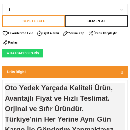
SEPETE EKLE
HEMEN AL
Fiyat Alarmı
Yorum Yap
Ürünü Karşılaştır
Paylaş
WHATSAPP SİPARİŞ
Ürün Bilgisi
Oto Yedek Yarçada Kaliteli Ürün,
Avantajlı Fiyat ve Hızlı Teslimat.
Orjinal ve Sıfır Üründür.
Türkiye'nin Her Yerine Aynı Gün
Kargo İle Gönderim Yapmaktayız.