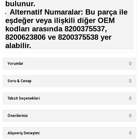
bulunur.
Alternatif Numaralar: Bu parça ile
eşdeğer veya ilişkili diğer OEM
kodları arasında 8200375537,
8200623806 ve 8200375538 yer
alabilir.
Yorumlar
Soru & Cevap
Bu ürüne ilk yorumu siz yapın!
Taksit Seçenekleri
Ürün hakkında henüz soru sorulmamış.
Yorum Yaz
Önerileriniz
Soru Sor
Bu ürünün fiyat bilgisi, resim, ürün açıklamalarında ve diğer konularda
Alışveriş Deneyimi
yetersiz gördüğünüz noktaları öneri formunu kullanarak tarafımıza