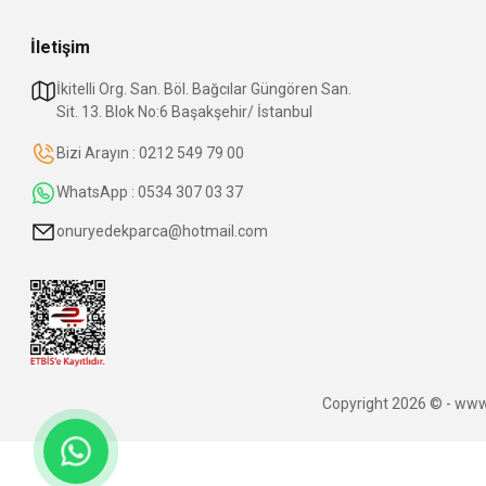
İletişim
İkitelli Org. San. Böl. Bağcılar Güngören San.
Sit. 13. Blok No:6 Başakşehir/ İstanbul
Bizi Arayın : 0212 549 79 00
WhatsApp : 0534 307 03 37
onuryedekparca@hotmail.com
Copyright 2026 © - www.o