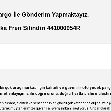
argo İle Gönderim Yapmaktayız.
rka Fren Silindiri 441000954R
 yetersiz gördüğünüz noktaları öneri formunu kullanarak tarafımıza iletebilirsini
Ürün hakkında henüz soru sorulmamış.
Bu ürüne ilk yorumu siz yapın!
Sitemize ilk yorumu siz yapın!
Deneyimini Paylaş
Yorum Yaz
Soru Sor
birçok araç markası için kaliteli ve güvenilir oto yedek pa
met anlayışımız ile doğru ürünü, doğru fiyatla sizlere ulaştı
n aksam, elektrik ve sensör grupları gibi birçok kategoride orijinal ve
tarak müşterilerimize güvenli alışveriş imkanı sağlıyoruz. Onpar olara