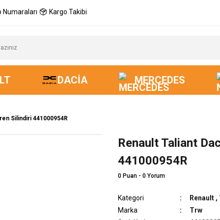
 Numaraları
Kargo Takibi
LT
DACIA
MERCEDES
Fren Silindiri 441000954R
Renault Taliant Dac
441000954R
0 Puan - 0 Yorum
Kategori
Renault
,
Marka
Trw