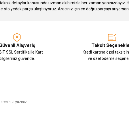
knik detaylar konusunda uzman ekibimizle her zaman yanınızdayız. Hızlı
Gönder
ne oto yedek parça ulaştırıyoruz. Aracınız için en doğru parçayı arıyorsan
Güvenli Alışveriş
Taksit Seçenekle
IT SSL Sertifika ile Kart
Kredi kartına özel taksit 
bilgileriniz güvende.
ve özel ödeme seçenek
E-Bülten Aboneliği