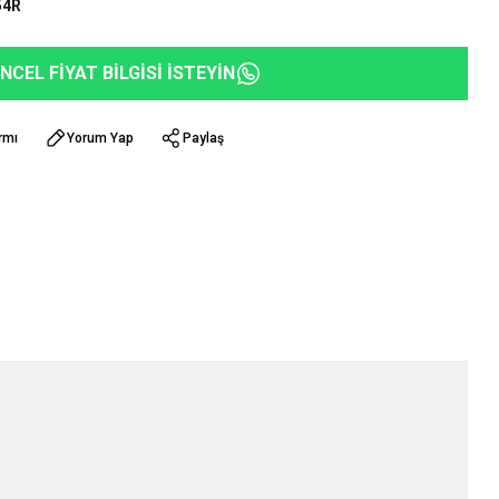
54R
NCEL FİYAT BİLGİSİ İSTEYİN
rmı
Yorum Yap
Paylaş