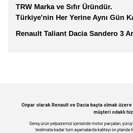
TRW Marka ve Sıfır Üründür.
Türkiye'nin Her Yerine Aynı Gün K
Renault Taliant Dacia Sandero 3 A
Bu ürünün fiyat bilgisi, resim, ürün açıklamalarında ve diğer konularda
Görüş ve önerileriniz için teşekkür ederiz.
Ürün resmi kalitesiz, bozuk veya görüntülenemiyor.
Ürün açıklamasında eksik bilgiler bulunuyor.
Ürün bilgilerinde hatalar bulunuyor.
Ürün fiyatı diğer sitelerden daha pahalı.
Bu ürüne benzer farklı alternatifler olmalı.
Onpar olarak Renault ve Dacia başta olmak üzere 
müşteri odaklı hiz
Geniş ürün yelpazemiz içerisinde motor parçaları, yürüye
teslimata kadar tüm aşamalarda kaliteyi ön planda tu