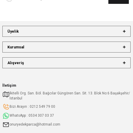
Üyelik
Kurumsal
Alışveriş
İletişim
İkitelli Org. San. Böl. Bağcılar Güngören San. Sit. 13. Blok No:6 Başakşehir/
İstanbul
Bizi Arayın : 0212 549 79 00
WhatsApp : 0534 307 03 37
onuryedekparca@hotmail.com