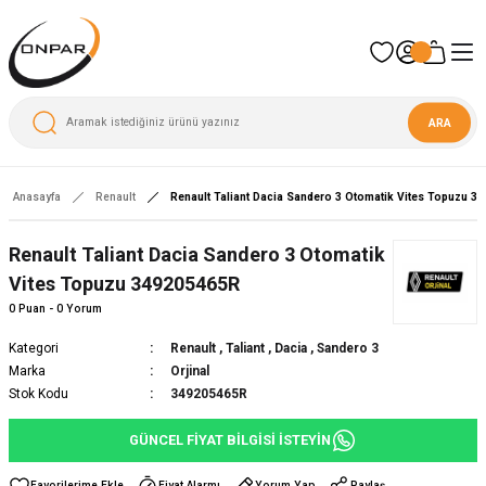
ARA
Anasayfa
Renault
Renault Taliant Dacia Sandero 3 Otomatik Vites Topuzu 3
Yeni
Renault Taliant Dacia Sandero 3 Otomatik
Vites Topuzu 349205465R
0 Puan - 0 Yorum
Kategori
Renault
,
Taliant
,
Dacia
,
Sandero 3
Marka
Orjinal
Stok Kodu
349205465R
GÜNCEL FİYAT BİLGİSİ İSTEYİN
Fiyat Alarmı
Yorum Yap
Paylaş