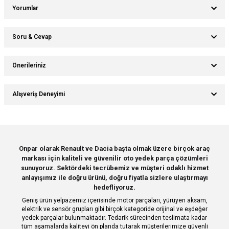
Yorumlar
Soru & Cevap
Bu ürüne ilk yorumu siz yapın!
Önerileriniz
Ürün hakkında henüz soru sorulmamış.
Yorum Yaz
Bu ürünün fiyat bilgisi, resim, ürün açıklamalarında ve diğer konularda
Alışveriş Deneyimi
yetersiz gördüğünüz noktaları öneri formunu kullanarak tarafımıza
Soru Sor
iletebilirsiniz.
Görüş ve önerileriniz için teşekkür ederiz.
Sitemize ilk yorumu siz yapın!
Ürün resmi kalitesiz, bozuk veya görüntülenemiyor.
Onpar olarak Renault ve Dacia başta olmak üzere birçok araç
markası için kaliteli ve güvenilir oto yedek parça çözümleri
Ürün açıklamasında eksik bilgiler bulunuyor.
Deneyimini Paylaş
sunuyoruz. Sektördeki tecrübemiz ve müşteri odaklı hizmet
Ürün bilgilerinde hatalar bulunuyor.
anlayışımız ile doğru ürünü, doğru fiyatla sizlere ulaştırmayı
hedefliyoruz.
Ürün fiyatı diğer sitelerden daha pahalı.
Geniş ürün yelpazemiz içerisinde motor parçaları, yürüyen aksam,
Bu ürüne benzer farklı alternatifler olmalı.
elektrik ve sensör grupları gibi birçok kategoride orijinal ve eşdeğer
yedek parçalar bulunmaktadır. Tedarik sürecinden teslimata kadar
tüm aşamalarda kaliteyi ön planda tutarak müşterilerimize güvenli