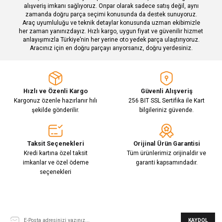
alışveriş imkanı sağlıyoruz. Onpar olarak sadece satış değil, aynı
zamanda doğru parça seçimi konusunda da destek sunuyoruz.
Araç uyumluluğu ve teknik detaylar konusunda uzman ekibimizle
her zaman yanınızdayız. Hızlı kargo, uygun fiyat ve güvenilir hizmet
Gönder
anlayışımızla Türkiye’nin her yerine oto yedek parça ulaştırıyoruz.
Aracınız için en doğru parçayı arıyorsanız, doğru yerdesiniz.
Hızlı ve Özenli Kargo
Güvenli Alışveriş
Kargonuz özenle hazırlanır hılı
256 BIT SSL Sertifika ile Kart
şekilde gönderilir.
bilgileriniz güvende.
Taksit Seçenekleri
Orijinal Ürün Garantisi
Kredi kartına özel taksit
Tüm ürünlerimiz orijinaldir ve
imkanlar ve özel ödeme
garanti kapsamındadır.
seçenekleri
E-Bülten Aboneliği
KAYDOL