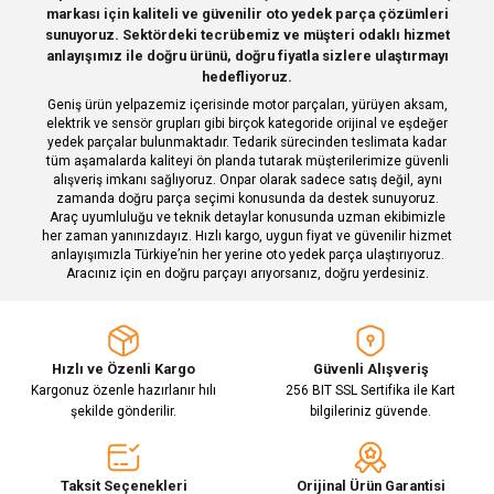
markası için kaliteli ve güvenilir oto yedek parça çözümleri
Ürün açıklamasında eksik bilgiler bulunuyor.
Deneyimini Paylaş
sunuyoruz. Sektördeki tecrübemiz ve müşteri odaklı hizmet
Ürün bilgilerinde hatalar bulunuyor.
anlayışımız ile doğru ürünü, doğru fiyatla sizlere ulaştırmayı
hedefliyoruz.
Ürün fiyatı diğer sitelerden daha pahalı.
Geniş ürün yelpazemiz içerisinde motor parçaları, yürüyen aksam,
Bu ürüne benzer farklı alternatifler olmalı.
elektrik ve sensör grupları gibi birçok kategoride orijinal ve eşdeğer
yedek parçalar bulunmaktadır. Tedarik sürecinden teslimata kadar
tüm aşamalarda kaliteyi ön planda tutarak müşterilerimize güvenli
alışveriş imkanı sağlıyoruz. Onpar olarak sadece satış değil, aynı
zamanda doğru parça seçimi konusunda da destek sunuyoruz.
Araç uyumluluğu ve teknik detaylar konusunda uzman ekibimizle
her zaman yanınızdayız. Hızlı kargo, uygun fiyat ve güvenilir hizmet
Gönder
anlayışımızla Türkiye’nin her yerine oto yedek parça ulaştırıyoruz.
Aracınız için en doğru parçayı arıyorsanız, doğru yerdesiniz.
Hızlı ve Özenli Kargo
Güvenli Alışveriş
Kargonuz özenle hazırlanır hılı
256 BIT SSL Sertifika ile Kart
şekilde gönderilir.
bilgileriniz güvende.
Taksit Seçenekleri
Orijinal Ürün Garantisi