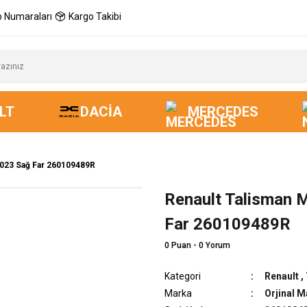
 Numaraları
Kargo Takibi
LT
DACIA
MERCEDES
2023 Sağ Far 260109489R
Renault Talisman 
Yeni
Far 260109489R
0 Puan - 0 Yorum
Kategori
Renault
,
Marka
Orjinal M