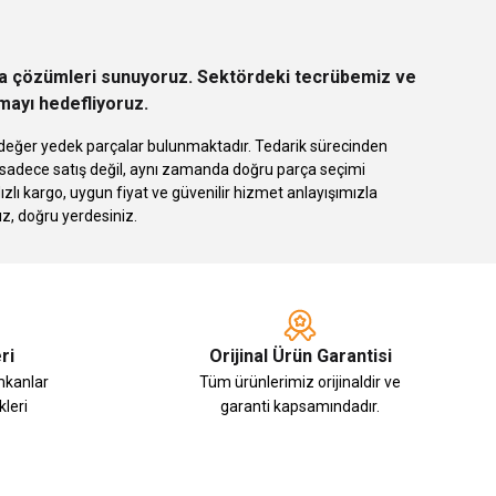
rça çözümleri sunuyoruz. Sektördeki tecrübemiz ve
rmayı hedefliyoruz.
 eşdeğer yedek parçalar bulunmaktadır. Tedarik sürecinden
k sadece satış değil, aynı zamanda doğru parça seçimi
 kargo, uygun fiyat ve güvenilir hizmet anlayışımızla
ız, doğru yerdesiniz.
ri
Orijinal Ürün Garantisi
imkanlar
Tüm ürünlerimiz orijinaldir ve
leri
garanti kapsamındadır.