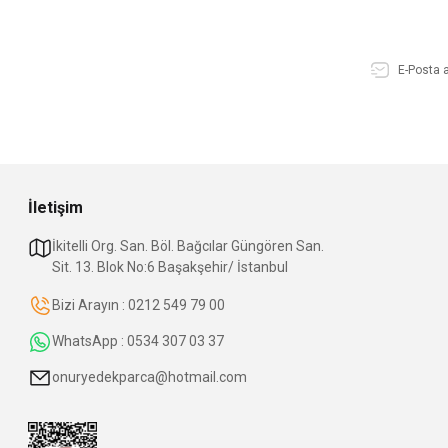
İletişim
İkitelli Org. San. Böl. Bağcılar Güngören San.
Sit. 13. Blok No:6 Başakşehir/ İstanbul
Bizi Arayın : 0212 549 79 00
WhatsApp : 0534 307 03 37
onuryedekparca@hotmail.com