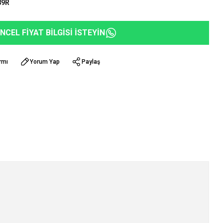
89R
NCEL FİYAT BİLGİSİ İSTEYİN
rmı
Yorum Yap
Paylaş