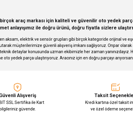
birçok araç markası için kaliteli ve güvenilir oto yedek pa
met anlayışımız ile doğru ürünü, doğru fiyatla sizlere ulaştı
n aksam, elektrik ve sensör grupları gibi birçok kategoride orijinal ve
tarak müşterilerimize güvenli alışveriş imkanı sağlıyoruz. Onpar olara
knik detaylar konusunda uzman ekibimizle her zaman yanınızdayız. Hızlı
Gönder
ne oto yedek parça ulaştırıyoruz. Aracınız için en doğru parçayı arıyorsan
Güvenli Alışveriş
Taksit Seçenekle
IT SSL Sertifika ile Kart
Kredi kartına özel taksit 
bilgileriniz güvende.
ve özel ödeme seçenek