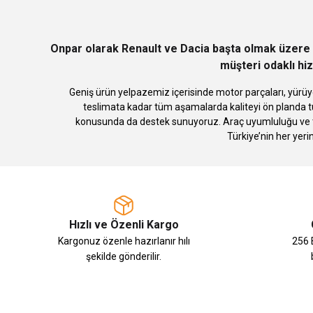
Ürün bilgilerinde hatalar bulunuyor.
Ürün fiyatı diğer sitelerden daha pahalı.
Bu ürüne benzer farklı alternatifler olmalı.
Onpar olarak Renault ve Dacia başta olmak üzere 
müşteri odaklı hiz
Geniş ürün yelpazemiz içerisinde motor parçaları, yürüye
teslimata kadar tüm aşamalarda kaliteyi ön planda tu
konusunda da destek sunuyoruz. Araç uyumluluğu ve te
Türkiye’nin her yeri
Hızlı ve Özenli Kargo
Kargonuz özenle hazırlanır hılı
256 B
şekilde gönderilir.