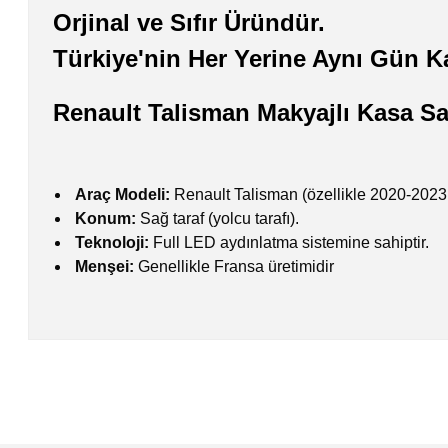
Orjinal ve Sıfır Üründür.
Türkiye'nin Her Yerine Aynı Gün K
Renault Talisman Makyajlı Kasa S
Araç Modeli:
Renault Talisman (özellikle 2020-2023 
Konum:
Sağ taraf (yolcu tarafı).
Teknoloji:
Full LED aydınlatma sistemine sahiptir.
Menşei:
Genellikle Fransa üretimidir
Bu ürünün fiyat bilgisi, resim, ürün açıklamalarında ve diğer konularda
Görüş ve önerileriniz için teşekkür ederiz.
Ürün resmi kalitesiz, bozuk veya görüntülenemiyor.
Ürün açıklamasında eksik bilgiler bulunuyor.