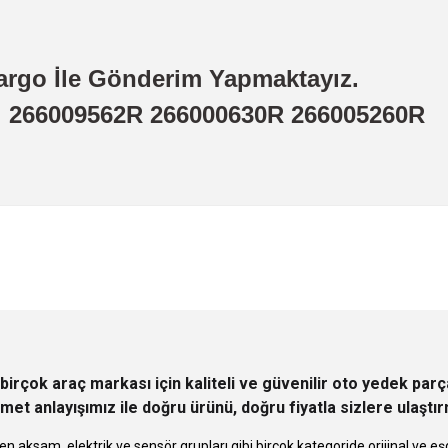
argo İle Gönderim Yapmaktayız.
ı 266009562R 266000630R 266005260R
 yetersiz gördüğünüz noktaları öneri formunu kullanarak tarafımıza iletebilirsini
Ürün hakkında henüz soru sorulmamış.
Bu ürüne ilk yorumu siz yapın!
Sitemize ilk yorumu siz yapın!
Deneyimini Paylaş
Yorum Yaz
Soru Sor
birçok araç markası için kaliteli ve güvenilir oto yedek pa
met anlayışımız ile doğru ürünü, doğru fiyatla sizlere ulaştı
n aksam, elektrik ve sensör grupları gibi birçok kategoride orijinal ve