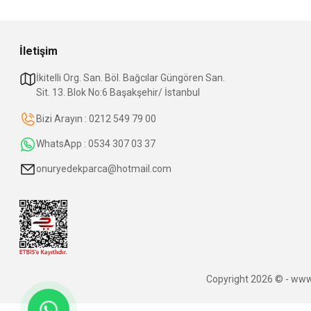
İletişim
İkitelli Org. San. Böl. Bağcılar Güngören San.
Sit. 13. Blok No:6 Başakşehir/ İstanbul
Bizi Arayın : 0212 549 79 00
WhatsApp : 0534 307 03 37
onuryedekparca@hotmail.com
Copyright 2026 © - www.o