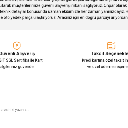
tarak müşterilerimize güvenli alışveriş imkanı sağlıyoruz. Onpar olara
knik detaylar konusunda uzman ekibimizle her zaman yanınızdayız. Hızlı
Gönder
ne oto yedek parça ulaştırıyoruz. Aracınız için en doğru parçayı arıyorsan
Güvenli Alışveriş
Taksit Seçenekle
IT SSL Sertifika ile Kart
Kredi kartına özel taksit 
bilgileriniz güvende.
ve özel ödeme seçenek
E-Bülten Aboneliği