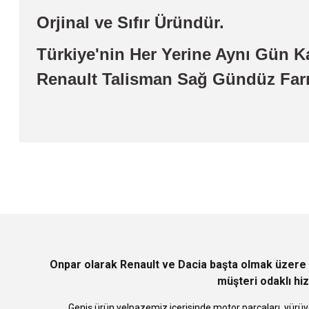
Orjinal ve Sıfır Üründür.
Türkiye'nin Her Yerine Aynı Gün K
Renault Talisman Sağ Gündüz Far
Bu ürünün fiyat bilgisi, resim, ürün açıklamalarında ve diğer konularda
Görüş ve önerileriniz için teşekkür ederiz.
Ürün resmi kalitesiz, bozuk veya görüntülenemiyor.
Ürün açıklamasında eksik bilgiler bulunuyor.
Ürün bilgilerinde hatalar bulunuyor.
Ürün fiyatı diğer sitelerden daha pahalı.
Bu ürüne benzer farklı alternatifler olmalı.
Onpar olarak Renault ve Dacia başta olmak üzere 
müşteri odaklı hiz
Geniş ürün yelpazemiz içerisinde motor parçaları, yürüye