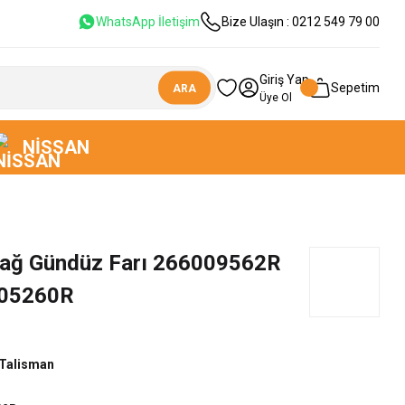
WhatsApp İletişim
Bize Ulaşın : 0212 549 79 00
Giriş Yap
Sepetim
ARA
Üye Ol
NISSAN
Sağ Gündüz Farı 266009562R
05260R
Talisman