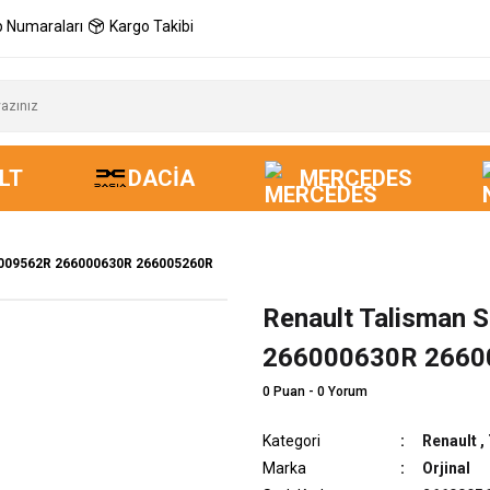
 Numaraları
Kargo Takibi
LT
DACIA
MERCEDES
66009562R 266000630R 266005260R
Renault Talisman 
Yeni
266000630R 2660
0 Puan - 0 Yorum
Kategori
Renault
,
Marka
Orjinal