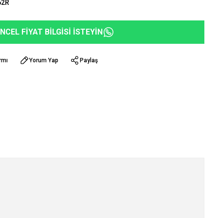
62R
NCEL FİYAT BİLGİSİ İSTEYİN
rmı
Yorum Yap
Paylaş