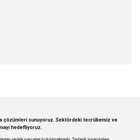
z.
rça çözümleri sunuyoruz. Sektördeki tecrübemiz ve
rmayı hedefliyoruz.
 eşdeğer yedek parçalar bulunmaktadır. Tedarik sürecinden