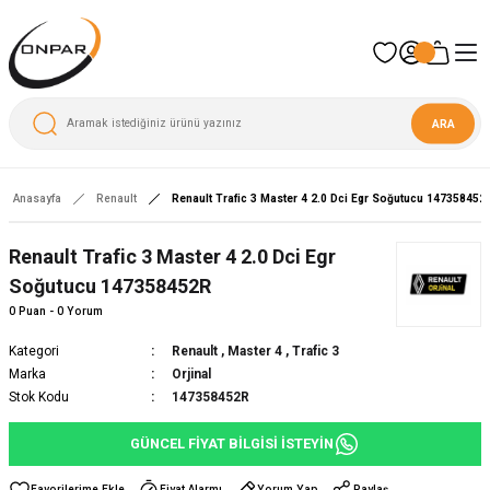
ARA
Anasayfa
Renault
Renault Trafic 3 Master 4 2.0 Dci Egr Soğutucu 147358452
Yeni
Renault Trafic 3 Master 4 2.0 Dci Egr
Soğutucu 147358452R
0 Puan - 0 Yorum
Kategori
Renault
,
Master 4
,
Trafic 3
Marka
Orjinal
Stok Kodu
147358452R
GÜNCEL FİYAT BİLGİSİ İSTEYİN
Fiyat Alarmı
Yorum Yap
Paylaş