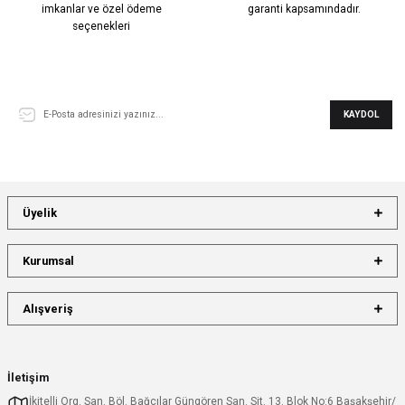
imkanlar ve özel ödeme
garanti kapsamındadır.
seçenekleri
E-Bülten Aboneliği
KAYDOL
Üyelik
Kurumsal
Alışveriş
İletişim
İkitelli Org. San. Böl. Bağcılar Güngören San. Sit. 13. Blok No:6 Başakşehir/