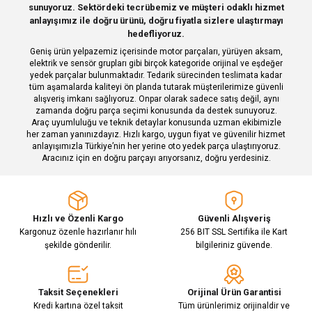
Deneyimini Paylaş
sunuyoruz. Sektördeki tecrübemiz ve müşteri odaklı hizmet
Ürün bilgilerinde hatalar bulunuyor.
anlayışımız ile doğru ürünü, doğru fiyatla sizlere ulaştırmayı
hedefliyoruz.
Ürün fiyatı diğer sitelerden daha pahalı.
Geniş ürün yelpazemiz içerisinde motor parçaları, yürüyen aksam,
Bu ürüne benzer farklı alternatifler olmalı.
elektrik ve sensör grupları gibi birçok kategoride orijinal ve eşdeğer
yedek parçalar bulunmaktadır. Tedarik sürecinden teslimata kadar
tüm aşamalarda kaliteyi ön planda tutarak müşterilerimize güvenli
alışveriş imkanı sağlıyoruz. Onpar olarak sadece satış değil, aynı
zamanda doğru parça seçimi konusunda da destek sunuyoruz.
Araç uyumluluğu ve teknik detaylar konusunda uzman ekibimizle
her zaman yanınızdayız. Hızlı kargo, uygun fiyat ve güvenilir hizmet
Gönder
anlayışımızla Türkiye’nin her yerine oto yedek parça ulaştırıyoruz.
Aracınız için en doğru parçayı arıyorsanız, doğru yerdesiniz.
Hızlı ve Özenli Kargo
Güvenli Alışveriş
Kargonuz özenle hazırlanır hılı
256 BIT SSL Sertifika ile Kart
şekilde gönderilir.
bilgileriniz güvende.
Taksit Seçenekleri
Orijinal Ürün Garantisi
Kredi kartına özel taksit
Tüm ürünlerimiz orijinaldir ve