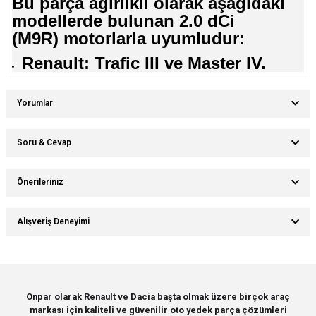
Bu parça ağırlıklı olarak aşağıdaki
modellerde bulunan 2.0 dCi
(M9R) motorlarla uyumludur:
Renault: Trafic III ve Master IV.
Yorumlar
Soru & Cevap
Bu ürüne ilk yorumu siz yapın!
Önerileriniz
Ürün hakkında henüz soru sorulmamış.
Yorum Yaz
Bu ürünün fiyat bilgisi, resim, ürün açıklamalarında ve diğer konularda
Alışveriş Deneyimi
yetersiz gördüğünüz noktaları öneri formunu kullanarak tarafımıza
Soru Sor
iletebilirsiniz.
Görüş ve önerileriniz için teşekkür ederiz.
Sitemize ilk yorumu siz yapın!
Ürün resmi kalitesiz, bozuk veya görüntülenemiyor.
Onpar olarak Renault ve Dacia başta olmak üzere birçok araç
markası için kaliteli ve güvenilir oto yedek parça çözümleri
Ürün açıklamasında eksik bilgiler bulunuyor.