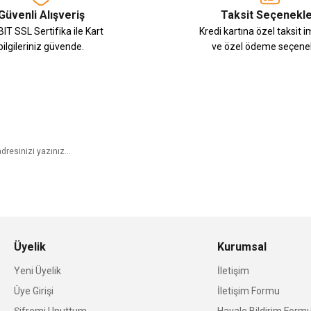
Güvenli Alışveriş
Taksit Seçenekle
IT SSL Sertifika ile Kart
Kredi kartına özel taksit 
bilgileriniz güvende.
ve özel ödeme seçenek
E-Bülten Aboneliği
Üyelik
Kurumsal
Yeni Üyelik
İletişim
Üye Girişi
İletişim Formu
Şifremi Unuttum
Havale Bildirim Form