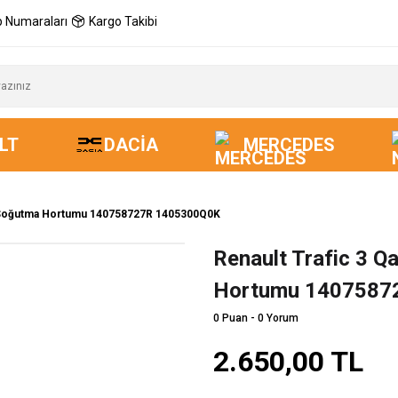
 Numaraları
Kargo Takibi
LT
DACIA
MERCEDES
9m Soğutma Hortumu 140758727R 1405300Q0K
Renault Trafic 3 
Hortumu 1407587
0 Puan - 0 Yorum
2.650,00 TL