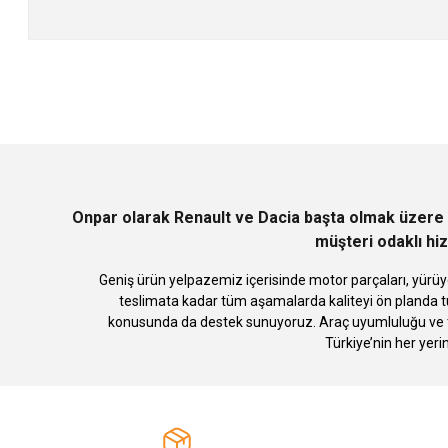
Bu ürünün fiyat bilgisi, resim, ürün açıklamalarında ve diğer konularda
Görüş ve önerileriniz için teşekkür ederiz.
Ürün resmi kalitesiz, bozuk veya görüntülenemiyor.
Ürün açıklamasında eksik bilgiler bulunuyor.
Ürün bilgilerinde hatalar bulunuyor.
Ürün fiyatı diğer sitelerden daha pahalı.
Bu ürüne benzer farklı alternatifler olmalı.
Onpar olarak Renault ve Dacia başta olmak üzere 
müşteri odaklı hiz
Geniş ürün yelpazemiz içerisinde motor parçaları, yürüye
teslimata kadar tüm aşamalarda kaliteyi ön planda tu
konusunda da destek sunuyoruz. Araç uyumluluğu ve te
Türkiye’nin her yeri