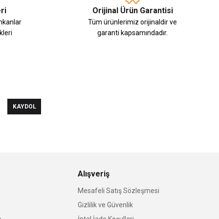
ri
Orijinal Ürün Garantisi
imkanlar
Tüm ürünlerimiz orijinaldir ve
leri
garanti kapsamındadır.
KAYDOL
Alışveriş
Mesafeli Satış Sözleşmesi
Gizlilik ve Güvenlik
u
İptal İade Koşullari