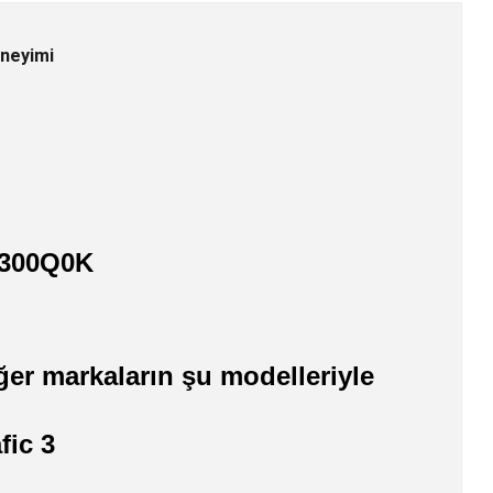
eneyimi
5300Q0K
ğer markaların şu modelleriyle
fic 3