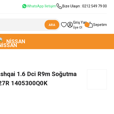
WhatsApp İletişim
Bize Ulaşın : 0212 549 79 00
Giriş Yap
Sepetim
ARA
Üye Ol
NISSAN
Qashqai 1.6 Dci R9m Soğutma
27R 1405300Q0K