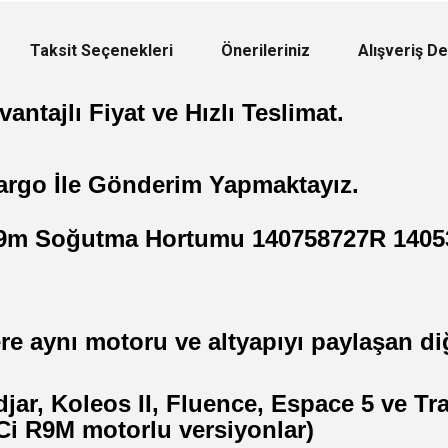
Taksit Seçenekleri
Önerileriniz
Alışveriş D
antajlı Fiyat ve Hızlı Teslimat.
argo İle Gönderim Yapmaktayız.
i R9m Soğutma Hortumu 140758727R 140
e aynı motoru ve altyapıyı paylaşan di
ar, Koleos II, Fluence, Espace 5 ve Tra
dCi R9M motorlu versiyonlar)