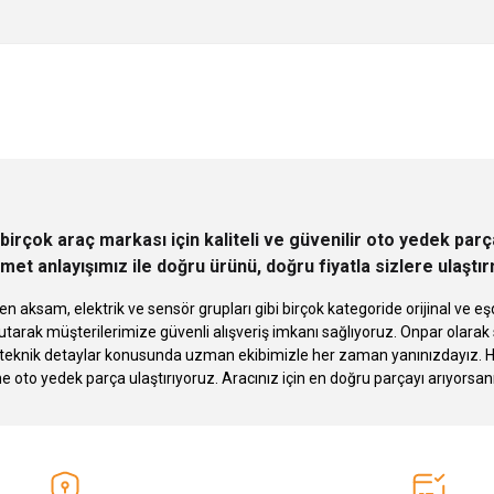
 yetersiz gördüğünüz noktaları öneri formunu kullanarak tarafımıza iletebilirsini
Ürün hakkında henüz soru sorulmamış.
Bu ürüne ilk yorumu siz yapın!
Sitemize ilk yorumu siz yapın!
Deneyimini Paylaş
Yorum Yaz
Soru Sor
birçok araç markası için kaliteli ve güvenilir oto yedek pa
met anlayışımız ile doğru ürünü, doğru fiyatla sizlere ulaştı
n aksam, elektrik ve sensör grupları gibi birçok kategoride orijinal ve
tarak müşterilerimize güvenli alışveriş imkanı sağlıyoruz. Onpar olara
knik detaylar konusunda uzman ekibimizle her zaman yanınızdayız. Hızlı
Gönder
ne oto yedek parça ulaştırıyoruz. Aracınız için en doğru parçayı arıyorsan