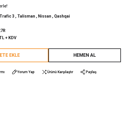
erle!
Trafic 3
,
Talisman
,
Nissan
,
Qashqai
27R
 TL + KDV
ETE EKLE
HEMEN AL
rmı
Yorum Yap
Ürünü Karşılaştır
Paylaş