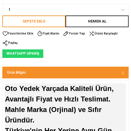
SEPETE EKLE
HEMEN AL
Fiyat Alarmı
Yorum Yap
Ürünü Karşılaştır
Paylaş
WHATSAPP SİPARİŞ
Ürün Bilgisi
Oto Yedek Yarçada Kaliteli Ürün,
Avantajlı Fiyat ve Hızlı Teslimat.
Mahle Marka (Orjinal) ve Sıfır
Üründür.
Türkiye'nin Her Yerine Aynı Gün