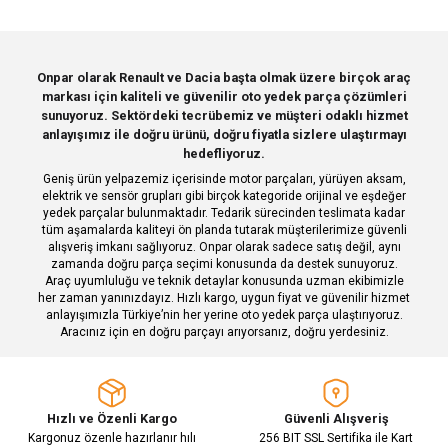
iletebilirsiniz.
Görüş ve önerileriniz için teşekkür ederiz.
Sitemize ilk yorumu siz yapın!
Ürün resmi kalitesiz, bozuk veya görüntülenemiyor.
Onpar olarak Renault ve Dacia başta olmak üzere birçok araç
markası için kaliteli ve güvenilir oto yedek parça çözümleri
Ürün açıklamasında eksik bilgiler bulunuyor.
Deneyimini Paylaş
sunuyoruz. Sektördeki tecrübemiz ve müşteri odaklı hizmet
Ürün bilgilerinde hatalar bulunuyor.
anlayışımız ile doğru ürünü, doğru fiyatla sizlere ulaştırmayı
hedefliyoruz.
Ürün fiyatı diğer sitelerden daha pahalı.
Geniş ürün yelpazemiz içerisinde motor parçaları, yürüyen aksam,
Bu ürüne benzer farklı alternatifler olmalı.
elektrik ve sensör grupları gibi birçok kategoride orijinal ve eşdeğer
yedek parçalar bulunmaktadır. Tedarik sürecinden teslimata kadar
tüm aşamalarda kaliteyi ön planda tutarak müşterilerimize güvenli
alışveriş imkanı sağlıyoruz. Onpar olarak sadece satış değil, aynı
zamanda doğru parça seçimi konusunda da destek sunuyoruz.
Araç uyumluluğu ve teknik detaylar konusunda uzman ekibimizle
her zaman yanınızdayız. Hızlı kargo, uygun fiyat ve güvenilir hizmet
Gönder
anlayışımızla Türkiye’nin her yerine oto yedek parça ulaştırıyoruz.
Aracınız için en doğru parçayı arıyorsanız, doğru yerdesiniz.
Hızlı ve Özenli Kargo
Güvenli Alışveriş
Kargonuz özenle hazırlanır hılı
256 BIT SSL Sertifika ile Kart