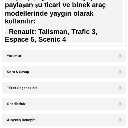
payla
an
u ticari ve binek araç
ş
ş
modellerinde yaygın olarak
kullanılır:
Renault: Talisman, Trafic 3,
Espace 5, Scenic 4
Yorumlar
Soru & Cevap
Bu ürüne ilk yorumu siz yapın!
Taksit Seçenekleri
Ürün hakkında henüz soru sorulmamış.
Yorum Yaz
Önerileriniz
Soru Sor
Bu ürünün fiyat bilgisi, resim, ürün açıklamalarında ve diğer konularda
Alışveriş Deneyimi
yetersiz gördüğünüz noktaları öneri formunu kullanarak tarafımıza