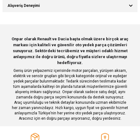
Bu ürünün fiyat bilgisi, resim, ürün açıklamalarında ve diğer konularda
Alışveriş Deneyimi
yetersiz gördüğünüz noktaları öneri formunu kullanarak tarafımıza
iletebilirsiniz.
Görüş ve önerileriniz için teşekkür ederiz.
Sitemize ilk yorumu siz yapın!
Ürün resmi kalitesiz, bozuk veya görüntülenemiyor.
Onpar olarak Renault ve Dacia başta olmak üzere birçok araç
markası için kaliteli ve güvenilir oto yedek parça çözümleri
Ürün açıklamasında eksik bilgiler bulunuyor.
Deneyimini Paylaş
sunuyoruz. Sektördeki tecrübemiz ve müşteri odaklı hizmet
Ürün bilgilerinde hatalar bulunuyor.
anlayışımız ile doğru ürünü, doğru fiyatla sizlere ulaştırmayı
hedefliyoruz.
Ürün fiyatı diğer sitelerden daha pahalı.
Geniş ürün yelpazemiz içerisinde motor parçaları, yürüyen aksam,
Bu ürüne benzer farklı alternatifler olmalı.
elektrik ve sensör grupları gibi birçok kategoride orijinal ve eşdeğer
yedek parçalar bulunmaktadır. Tedarik sürecinden teslimata kadar
tüm aşamalarda kaliteyi ön planda tutarak müşterilerimize güvenli
alışveriş imkanı sağlıyoruz. Onpar olarak sadece satış değil, aynı
zamanda doğru parça seçimi konusunda da destek sunuyoruz.
Araç uyumluluğu ve teknik detaylar konusunda uzman ekibimizle
her zaman yanınızdayız. Hızlı kargo, uygun fiyat ve güvenilir hizmet
Gönder
anlayışımızla Türkiye’nin her yerine oto yedek parça ulaştırıyoruz.
Aracınız için en doğru parçayı arıyorsanız, doğru yerdesiniz.