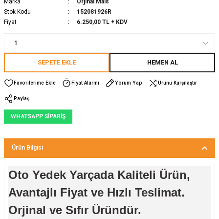
Marka
Orjinal Mais
Stok Kodu
152081926R
Fiyat
6.250,00 TL + KDV
SEPETE EKLE
HEMEN AL
Fiyat Alarmı
Yorum Yap
Ürünü Karşılaştır
Paylaş
WHATSAPP SİPARİŞ
Ürün Bilgisi
Oto Yedek Yarçada Kaliteli Ürün,
Avantajlı Fiyat ve Hızlı Teslimat.
Orjinal ve Sıfır Üründür.