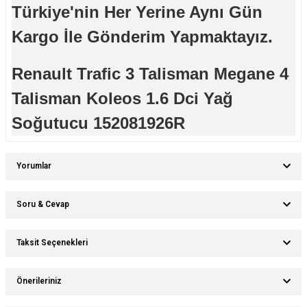
Türkiye'nin Her Yerine Aynı Gün
Kargo İle Gönderim Yapmaktayız.
Renault Trafic 3 Talisman Megane 4
Talisman Koleos 1.6 Dci Yağ
Soğutucu 152081926R
Yorumlar
Soru & Cevap
Bu ürüne ilk yorumu siz yapın!
Taksit Seçenekleri
Ürün hakkında henüz soru sorulmamış.
Yorum Yaz
Önerileriniz
Soru Sor