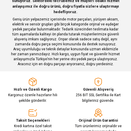
sunuyoruz. Sektördeki tecrübemiz ve müşteri odaklı hizmet
Ürün bilgilerinde hatalar bulunuyor.
anlayışımız ile doğru ürünü, doğru fiyatla sizlere ulaştırmayı
hedefliyoruz.
Ürün fiyatı diğer sitelerden daha pahalı.
Geniş ürün yelpazemiz içerisinde motor parçaları, yürüyen aksam,
Bu ürüne benzer farklı alternatifler olmalı.
elektrik ve sensör grupları gibi birçok kategoride orijinal ve eşdeğer
yedek parçalar bulunmaktadır. Tedarik sürecinden teslimata kadar
tüm aşamalarda kaliteyi ön planda tutarak müşterilerimize güvenli
alışveriş imkanı sağlıyoruz. Onpar olarak sadece satış değil, aynı
zamanda doğru parça seçimi konusunda da destek sunuyoruz.
Araç uyumluluğu ve teknik detaylar konusunda uzman ekibimizle
her zaman yanınızdayız. Hızlı kargo, uygun fiyat ve güvenilir hizmet
Gönder
anlayışımızla Türkiye’nin her yerine oto yedek parça ulaştırıyoruz.
Aracınız için en doğru parçayı arıyorsanız, doğru yerdesiniz.
Hızlı ve Özenli Kargo
Güvenli Alışveriş
Kargonuz özenle hazırlanır hılı
256 BIT SSL Sertifika ile Kart
şekilde gönderilir.
bilgileriniz güvende.
Taksit Seçenekleri
Orijinal Ürün Garantisi
Kredi kartına özel taksit
Tüm ürünlerimiz orijinaldir ve