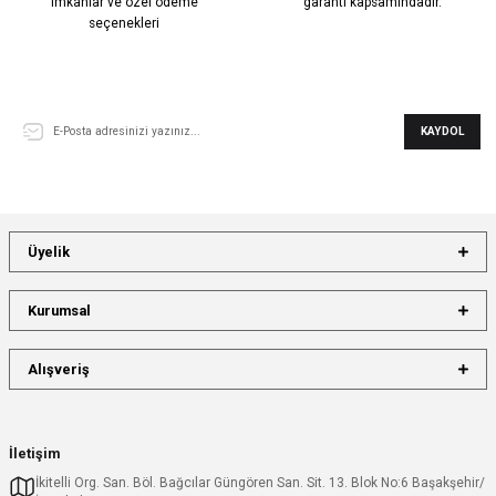
imkanlar ve özel ödeme
garanti kapsamındadır.
seçenekleri
E-Bülten Aboneliği
KAYDOL
Üyelik
Kurumsal
Alışveriş
İletişim
İkitelli Org. San. Böl. Bağcılar Güngören San. Sit. 13. Blok No:6 Başakşehir/