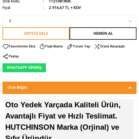
Stok Kodu
112108180R.
Fiyat
2.916,67 TL + KDV
SEPETE EKLE
HEMEN AL
Fiyat Alarmı
Yorum Yap
Ürünü Karşılaştır
Paylaş
WHATSAPP SİPARİŞ
Ürün Bilgisi
Oto Yedek Yarçada Kaliteli Ürün,
Avantajlı Fiyat ve Hızlı Teslimat.
HUTCHINSON Marka (Orjinal) ve
Sıfır Üründür.