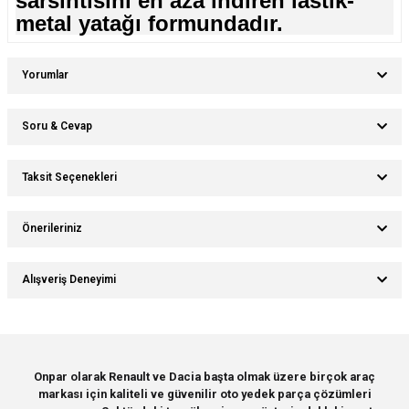
sarsıntısını en aza indiren lastik-
metal yatağı formundadır.
Yorumlar
Soru & Cevap
Bu ürüne ilk yorumu siz yapın!
Taksit Seçenekleri
Ürün hakkında henüz soru sorulmamış.
Yorum Yaz
Önerileriniz
Soru Sor
Bu ürünün fiyat bilgisi, resim, ürün açıklamalarında ve diğer konularda
Alışveriş Deneyimi
yetersiz gördüğünüz noktaları öneri formunu kullanarak tarafımıza
iletebilirsiniz.
Görüş ve önerileriniz için teşekkür ederiz.
Sitemize ilk yorumu siz yapın!
Ürün resmi kalitesiz, bozuk veya görüntülenemiyor.
Onpar olarak Renault ve Dacia başta olmak üzere birçok araç
markası için kaliteli ve güvenilir oto yedek parça çözümleri
Ürün açıklamasında eksik bilgiler bulunuyor.
Deneyimini Paylaş