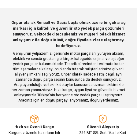
Görüş ve önerileriniz için teşekkür ederiz.
Sitemize ilk yorumu siz yapın!
Ürün resmi kalitesiz, bozuk veya görüntülenemiyor.
Onpar olarak Renault ve Dacia başta olmak üzere birçok araç
markası için kaliteli ve güvenilir oto yedek parça çözümleri
Ürün açıklamasında eksik bilgiler bulunuyor.
Deneyimini Paylaş
sunuyoruz. Sektördeki tecrübemiz ve müşteri odaklı hizmet
Ürün bilgilerinde hatalar bulunuyor.
anlayışımız ile doğru ürünü, doğru fiyatla sizlere ulaştırmayı
hedefliyoruz.
Ürün fiyatı diğer sitelerden daha pahalı.
Geniş ürün yelpazemiz içerisinde motor parçaları, yürüyen aksam,
Bu ürüne benzer farklı alternatifler olmalı.
elektrik ve sensör grupları gibi birçok kategoride orijinal ve eşdeğer
yedek parçalar bulunmaktadır. Tedarik sürecinden teslimata kadar
tüm aşamalarda kaliteyi ön planda tutarak müşterilerimize güvenli
alışveriş imkanı sağlıyoruz. Onpar olarak sadece satış değil, aynı
zamanda doğru parça seçimi konusunda da destek sunuyoruz.
Araç uyumluluğu ve teknik detaylar konusunda uzman ekibimizle
her zaman yanınızdayız. Hızlı kargo, uygun fiyat ve güvenilir hizmet
Gönder
anlayışımızla Türkiye’nin her yerine oto yedek parça ulaştırıyoruz.
Aracınız için en doğru parçayı arıyorsanız, doğru yerdesiniz.
Hızlı ve Özenli Kargo
Güvenli Alışveriş
Kargonuz özenle hazırlanır hılı
256 BIT SSL Sertifika ile Kart