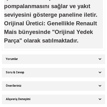
pompalanmasını sağlar ve yakıt
seviyesini gösterge paneline iletir.
Orijinal Üretici: Genellikle Renault
Mais bünyesinde "Orijinal Yedek
Parça" olarak satılmaktadır.
Yorumlar
Soru & Cevap
Bu ürüne ilk yorumu siz yapın!
Önerileriniz
Ürün hakkında henüz soru sorulmamış.
Yorum Yaz
Bu ürünün fiyat bilgisi, resim, ürün açıklamalarında ve diğer konularda
Alışveriş Deneyimi
yetersiz gördüğünüz noktaları öneri formunu kullanarak tarafımıza
Soru Sor
iletebilirsiniz.