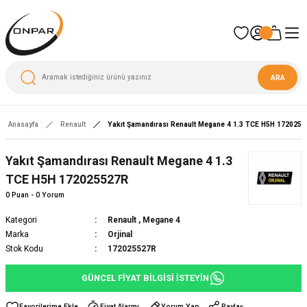
ARA
Anasayfa
Renault
Yakıt Şamandırası Renault Megane 4 1.3 TCE H5H 172025
Yeni
Yakıt Şamandırası Renault Megane 4 1.3
TCE H5H 172025527R
0 Puan - 0 Yorum
Kategori
Renault
,
Megane 4
Marka
Orjinal
Stok Kodu
172025527R
GÜNCEL FİYAT BİLGİSİ İSTEYİN
Fiyat Alarmı
Yorum Yap
Paylaş