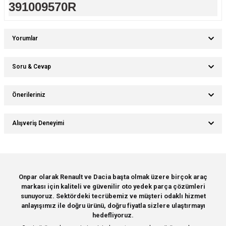
391009570R
Yorumlar
Soru & Cevap
Bu ürüne ilk yorumu siz yapın!
Önerileriniz
Ürün hakkında henüz soru sorulmamış.
Yorum Yaz
Bu ürünün fiyat bilgisi, resim, ürün açıklamalarında ve diğer konularda
Alışveriş Deneyimi
yetersiz gördüğünüz noktaları öneri formunu kullanarak tarafımıza
Soru Sor
iletebilirsiniz.
Görüş ve önerileriniz için teşekkür ederiz.
Sitemize ilk yorumu siz yapın!
Ürün resmi kalitesiz, bozuk veya görüntülenemiyor.
Onpar olarak Renault ve Dacia başta olmak üzere birçok araç
markası için kaliteli ve güvenilir oto yedek parça çözümleri
Ürün açıklamasında eksik bilgiler bulunuyor.
Deneyimini Paylaş
sunuyoruz. Sektördeki tecrübemiz ve müşteri odaklı hizmet
Ürün bilgilerinde hatalar bulunuyor.
anlayışımız ile doğru ürünü, doğru fiyatla sizlere ulaştırmayı
hedefliyoruz.
Ürün fiyatı diğer sitelerden daha pahalı.