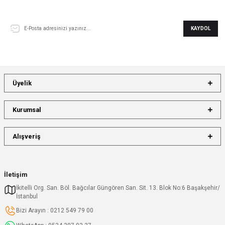
E-Bülten Aboneliği
KAYDOL
Üyelik
Kurumsal
Alışveriş
İletişim
İkitelli Org. San. Böl. Bağcılar Güngören San. Sit. 13. Blok No:6 Başakşehir/
İstanbul
Bizi Arayın : 0212 549 79 00