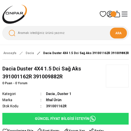
ARA
Anasayfa
Dacia
Dacia Duster 4X4 1.5 Dci Sağ Aks 391001162R 391009882R
Dacia Duster 4X4 1.5 Dci Sağ Aks
391001162R 391009882R
0 Puan - 0 Yorum
Kategori
Dacia
,
Duster 1
Marka
İthal Ürün
Stok Kodu
391001162R
GÜNCEL FİYAT BİLGİSİ İSTEYİN
Fiyat Alarmı
Yorum Yap
Paylaş