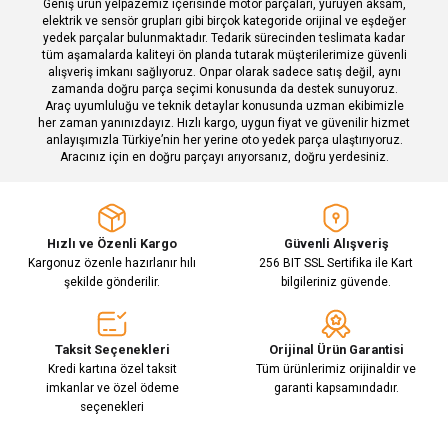
Geniş ürün yelpazemiz içerisinde motor parçaları, yürüyen aksam,
Bu ürüne benzer farklı alternatifler olmalı.
elektrik ve sensör grupları gibi birçok kategoride orijinal ve eşdeğer
yedek parçalar bulunmaktadır. Tedarik sürecinden teslimata kadar
tüm aşamalarda kaliteyi ön planda tutarak müşterilerimize güvenli
alışveriş imkanı sağlıyoruz. Onpar olarak sadece satış değil, aynı
zamanda doğru parça seçimi konusunda da destek sunuyoruz.
Araç uyumluluğu ve teknik detaylar konusunda uzman ekibimizle
her zaman yanınızdayız. Hızlı kargo, uygun fiyat ve güvenilir hizmet
Gönder
anlayışımızla Türkiye’nin her yerine oto yedek parça ulaştırıyoruz.
Aracınız için en doğru parçayı arıyorsanız, doğru yerdesiniz.
Hızlı ve Özenli Kargo
Güvenli Alışveriş
Kargonuz özenle hazırlanır hılı
256 BIT SSL Sertifika ile Kart
şekilde gönderilir.
bilgileriniz güvende.
Taksit Seçenekleri
Orijinal Ürün Garantisi
Kredi kartına özel taksit
Tüm ürünlerimiz orijinaldir ve
imkanlar ve özel ödeme
garanti kapsamındadır.
seçenekleri