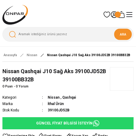
ARA
Anasayfa
Nissan
Nissan Qashqai J10 Sağ Aks 39100JD52B 39100BB32B
Yeni
Nissan Qashqai J10 Sağ Aks 39100JD52B
39100BB32B
0 Puan - 0 Yorum
Kategori
Nissan
,
Qashqai
Marka
İthal Ürün
Stok Kodu
39100JD52B
GÜNCEL FİYAT BİLGİSİ İSTEYİN
Fiyat Alarmı
Yorum Yap
Paylaş