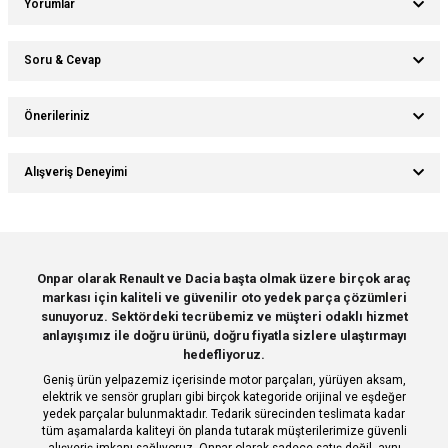
Yorumlar
Soru & Cevap
Bu ürüne ilk yorumu siz yapın!
Önerileriniz
Ürün hakkında henüz soru sorulmamış.
Yorum Yaz
Bu ürünün fiyat bilgisi, resim, ürün açıklamalarında ve diğer konularda
Alışveriş Deneyimi
yetersiz gördüğünüz noktaları öneri formunu kullanarak tarafımıza
Soru Sor
iletebilirsiniz.
Görüş ve önerileriniz için teşekkür ederiz.
Sitemize ilk yorumu siz yapın!
Ürün resmi kalitesiz, bozuk veya görüntülenemiyor.
Onpar olarak Renault ve Dacia başta olmak üzere birçok araç
markası için kaliteli ve güvenilir oto yedek parça çözümleri
Ürün açıklamasında eksik bilgiler bulunuyor.
Deneyimini Paylaş
sunuyoruz. Sektördeki tecrübemiz ve müşteri odaklı hizmet
Ürün bilgilerinde hatalar bulunuyor.
anlayışımız ile doğru ürünü, doğru fiyatla sizlere ulaştırmayı
hedefliyoruz.
Ürün fiyatı diğer sitelerden daha pahalı.
Geniş ürün yelpazemiz içerisinde motor parçaları, yürüyen aksam,
Bu ürüne benzer farklı alternatifler olmalı.
elektrik ve sensör grupları gibi birçok kategoride orijinal ve eşdeğer
yedek parçalar bulunmaktadır. Tedarik sürecinden teslimata kadar
tüm aşamalarda kaliteyi ön planda tutarak müşterilerimize güvenli
alışveriş imkanı sağlıyoruz. Onpar olarak sadece satış değil, aynı