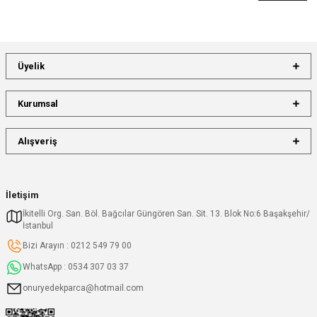
Üyelik
Kurumsal
Alışveriş
İletişim
İkitelli Org. San. Böl. Bağcılar Güngören San. Sit. 13. Blok No:6 Başakşehir/
İstanbul
Bizi Arayın : 0212 549 79 00
WhatsApp : 0534 307 03 37
onuryedekparca@hotmail.com