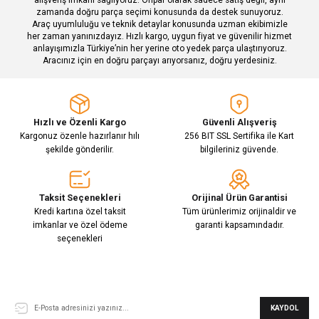
zamanda doğru parça seçimi konusunda da destek sunuyoruz.
Araç uyumluluğu ve teknik detaylar konusunda uzman ekibimizle
her zaman yanınızdayız. Hızlı kargo, uygun fiyat ve güvenilir hizmet
Gönder
anlayışımızla Türkiye’nin her yerine oto yedek parça ulaştırıyoruz.
Aracınız için en doğru parçayı arıyorsanız, doğru yerdesiniz.
Hızlı ve Özenli Kargo
Güvenli Alışveriş
Kargonuz özenle hazırlanır hılı
256 BIT SSL Sertifika ile Kart
şekilde gönderilir.
bilgileriniz güvende.
Taksit Seçenekleri
Orijinal Ürün Garantisi
Kredi kartına özel taksit
Tüm ürünlerimiz orijinaldir ve
imkanlar ve özel ödeme
garanti kapsamındadır.
seçenekleri
E-Bülten Aboneliği
KAYDOL