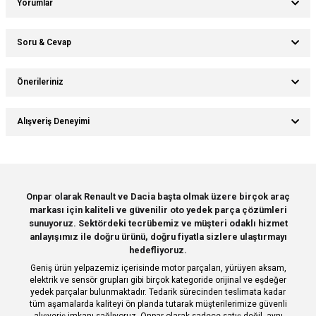
Yorumlar
Soru & Cevap
Bu ürüne ilk yorumu siz yapın!
Önerileriniz
Ürün hakkında henüz soru sorulmamış.
Yorum Yaz
Bu ürünün fiyat bilgisi, resim, ürün açıklamalarında ve diğer konularda
Alışveriş Deneyimi
yetersiz gördüğünüz noktaları öneri formunu kullanarak tarafımıza
Soru Sor
iletebilirsiniz.
Görüş ve önerileriniz için teşekkür ederiz.
Sitemize ilk yorumu siz yapın!
Ürün resmi kalitesiz, bozuk veya görüntülenemiyor.
Onpar olarak Renault ve Dacia başta olmak üzere birçok araç
markası için kaliteli ve güvenilir oto yedek parça çözümleri
Ürün açıklamasında eksik bilgiler bulunuyor.
Deneyimini Paylaş
sunuyoruz. Sektördeki tecrübemiz ve müşteri odaklı hizmet
Ürün bilgilerinde hatalar bulunuyor.
anlayışımız ile doğru ürünü, doğru fiyatla sizlere ulaştırmayı
hedefliyoruz.
Ürün fiyatı diğer sitelerden daha pahalı.
Geniş ürün yelpazemiz içerisinde motor parçaları, yürüyen aksam,
Bu ürüne benzer farklı alternatifler olmalı.
elektrik ve sensör grupları gibi birçok kategoride orijinal ve eşdeğer
yedek parçalar bulunmaktadır. Tedarik sürecinden teslimata kadar
tüm aşamalarda kaliteyi ön planda tutarak müşterilerimize güvenli
alışveriş imkanı sağlıyoruz. Onpar olarak sadece satış değil, aynı