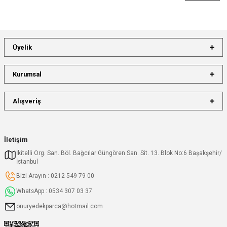
Üyelik
Kurumsal
Alışveriş
İletişim
İkitelli Org. San. Böl. Bağcılar Güngören San. Sit. 13. Blok No:6 Başakşehir/
İstanbul
Bizi Arayın : 0212 549 79 00
WhatsApp : 0534 307 03 37
onuryedekparca@hotmail.com