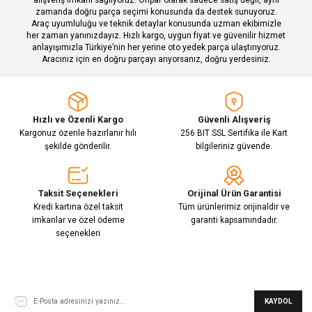
zamanda doğru parça seçimi konusunda da destek sunuyoruz.
Araç uyumluluğu ve teknik detaylar konusunda uzman ekibimizle
her zaman yanınızdayız. Hızlı kargo, uygun fiyat ve güvenilir hizmet
Gönder
anlayışımızla Türkiye’nin her yerine oto yedek parça ulaştırıyoruz.
Aracınız için en doğru parçayı arıyorsanız, doğru yerdesiniz.
Hızlı ve Özenli Kargo
Güvenli Alışveriş
Kargonuz özenle hazırlanır hılı
256 BIT SSL Sertifika ile Kart
şekilde gönderilir.
bilgileriniz güvende.
Taksit Seçenekleri
Orijinal Ürün Garantisi
Kredi kartına özel taksit
Tüm ürünlerimiz orijinaldir ve
imkanlar ve özel ödeme
garanti kapsamındadır.
seçenekleri
E-Bülten Aboneliği
KAYDOL