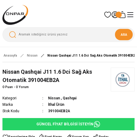
ARA
Anasayfa
Nissan
Nissan Qashqai J11 1.6 Dci Sağ Aks Otomatik 391004EB2A
Nissan Qashqai J11 1.6 Dci Sağ Aks
Otomatik 391004EB2A
0 Puan - 0 Yorum
Kategori
Nissan
,
Qashqai
Marka
İthal Ürün
Stok Kodu
391004EB2A
GÜNCEL FİYAT BİLGİSİ İSTEYİN
Fiyat Alarmı
Yorum Yap
Paylaş