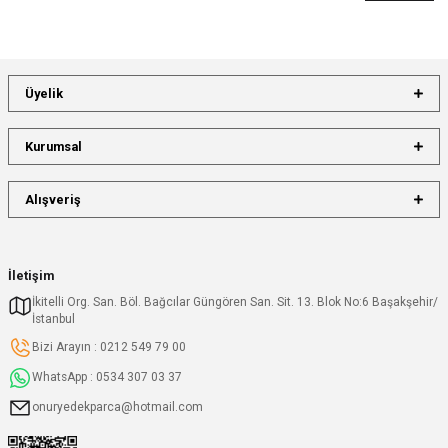
Üyelik
Kurumsal
Alışveriş
İletişim
İkitelli Org. San. Böl. Bağcılar Güngören San. Sit. 13. Blok No:6 Başakşehir/
İstanbul
Bizi Arayın : 0212 549 79 00
WhatsApp : 0534 307 03 37
onuryedekparca@hotmail.com