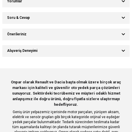
Yorumlar
Soru & Cevap
Bu ürüne ilk yorumu siz yapın!
Önerileriniz
Ürün hakkında henüz soru sorulmamış.
Yorum Yaz
Bu ürünün fiyat bilgisi, resim, ürün açıklamalarında ve diğer konularda
Alışveriş Deneyimi
yetersiz gördüğünüz noktaları öneri formunu kullanarak tarafımıza
Soru Sor
iletebilirsiniz.
Görüş ve önerileriniz için teşekkür ederiz.
Sitemize ilk yorumu siz yapın!
Ürün resmi kalitesiz, bozuk veya görüntülenemiyor.
Onpar olarak Renault ve Dacia başta olmak üzere birçok araç
markası için kaliteli ve güvenilir oto yedek parça çözümleri
Ürün açıklamasında eksik bilgiler bulunuyor.
Deneyimini Paylaş
sunuyoruz. Sektördeki tecrübemiz ve müşteri odaklı hizmet
Ürün bilgilerinde hatalar bulunuyor.
anlayışımız ile doğru ürünü, doğru fiyatla sizlere ulaştırmayı
hedefliyoruz.
Ürün fiyatı diğer sitelerden daha pahalı.
Geniş ürün yelpazemiz içerisinde motor parçaları, yürüyen aksam,
Bu ürüne benzer farklı alternatifler olmalı.
elektrik ve sensör grupları gibi birçok kategoride orijinal ve eşdeğer
yedek parçalar bulunmaktadır. Tedarik sürecinden teslimata kadar
tüm aşamalarda kaliteyi ön planda tutarak müşterilerimize güvenli
alışveriş imkanı sağlıyoruz. Onpar olarak sadece satış değil, aynı