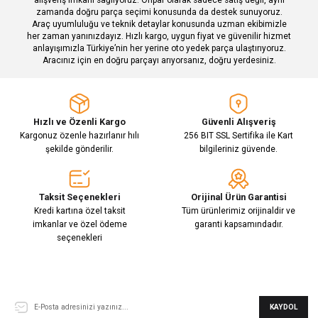
zamanda doğru parça seçimi konusunda da destek sunuyoruz.
Araç uyumluluğu ve teknik detaylar konusunda uzman ekibimizle
her zaman yanınızdayız. Hızlı kargo, uygun fiyat ve güvenilir hizmet
Gönder
anlayışımızla Türkiye’nin her yerine oto yedek parça ulaştırıyoruz.
Aracınız için en doğru parçayı arıyorsanız, doğru yerdesiniz.
Hızlı ve Özenli Kargo
Güvenli Alışveriş
Kargonuz özenle hazırlanır hılı
256 BIT SSL Sertifika ile Kart
şekilde gönderilir.
bilgileriniz güvende.
Taksit Seçenekleri
Orijinal Ürün Garantisi
Kredi kartına özel taksit
Tüm ürünlerimiz orijinaldir ve
imkanlar ve özel ödeme
garanti kapsamındadır.
seçenekleri
E-Bülten Aboneliği
KAYDOL