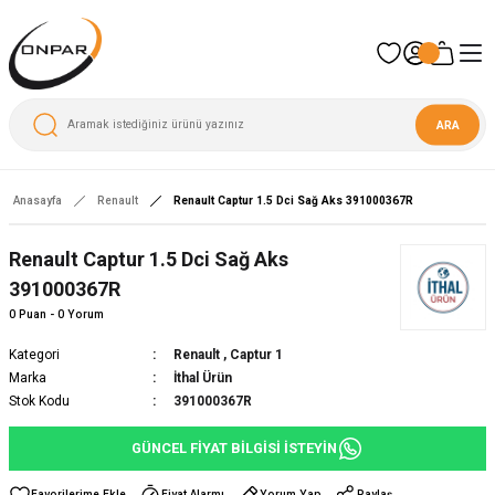
ARA
Anasayfa
Renault
Renault Captur 1.5 Dci Sağ Aks 391000367R
Yeni
Renault Captur 1.5 Dci Sağ Aks
391000367R
0 Puan - 0 Yorum
Kategori
Renault
,
Captur 1
Marka
İthal Ürün
Stok Kodu
391000367R
GÜNCEL FİYAT BİLGİSİ İSTEYİN
Fiyat Alarmı
Yorum Yap
Paylaş