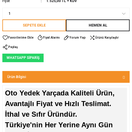
Fiyat
1.525,00 TL + KDV
SEPETE EKLE
HEMEN AL
Fiyat Alarmı
Yorum Yap
Ürünü Karşılaştır
Paylaş
WHATSAPP SİPARİŞ
Ürün Bilgisi
Oto Yedek Yarçada Kaliteli Ürün,
Avantajlı Fiyat ve Hızlı Teslimat.
İthal ve Sıfır Üründür.
Türkiye'nin Her Yerine Aynı Gün