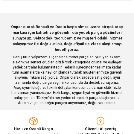
iletebilirsiniz.
Görüş ve önerileriniz için teşekkür ederiz.
Sitemize ilk yorumu siz yapın!
Ürün resmi kalitesiz, bozuk veya görüntülenemiyor.
Onpar olarak Renault ve Dacia başta olmak üzere birçok araç
markası için kaliteli ve güvenilir oto yedek parça çözümleri
Ürün açıklamasında eksik bilgiler bulunuyor.
Deneyimini Paylaş
sunuyoruz. Sektördeki tecrübemiz ve müşteri odaklı hizmet
Ürün bilgilerinde hatalar bulunuyor.
anlayışımız ile doğru ürünü, doğru fiyatla sizlere ulaştırmayı
hedefliyoruz.
Ürün fiyatı diğer sitelerden daha pahalı.
Geniş ürün yelpazemiz içerisinde motor parçaları, yürüyen aksam,
Bu ürüne benzer farklı alternatifler olmalı.
elektrik ve sensör grupları gibi birçok kategoride orijinal ve eşdeğer
yedek parçalar bulunmaktadır. Tedarik sürecinden teslimata kadar
tüm aşamalarda kaliteyi ön planda tutarak müşterilerimize güvenli
alışveriş imkanı sağlıyoruz. Onpar olarak sadece satış değil, aynı
zamanda doğru parça seçimi konusunda da destek sunuyoruz.
Araç uyumluluğu ve teknik detaylar konusunda uzman ekibimizle
her zaman yanınızdayız. Hızlı kargo, uygun fiyat ve güvenilir hizmet
Gönder
anlayışımızla Türkiye’nin her yerine oto yedek parça ulaştırıyoruz.
Aracınız için en doğru parçayı arıyorsanız, doğru yerdesiniz.
Hızlı ve Özenli Kargo
Güvenli Alışveriş