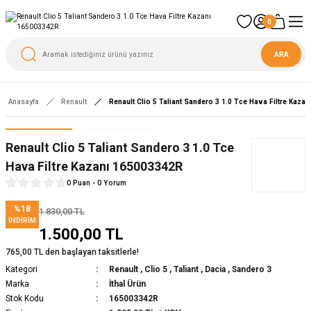
0
ARA
Anasayfa
Renault
Renault Clio 5 Taliant Sandero 3 1.0 Tce Hava Filtre Kaza
Renault Clio 5 Taliant Sandero 3 1.0 Tce
Hava Filtre Kazanı 165003342R
0 Puan - 0 Yorum
%18
1.830,00 TL
İNDIRIM
1.500,00 TL
765,00 TL den başlayan taksitlerle!
Kategori
Renault
,
Clio 5
,
Taliant
,
Dacia
,
Sandero 3
Marka
İthal Ürün
Stok Kodu
165003342R