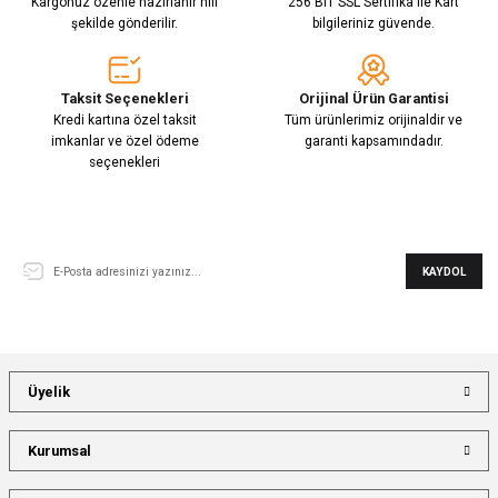
Kargonuz özenle hazırlanır hılı
256 BIT SSL Sertifika ile Kart
şekilde gönderilir.
bilgileriniz güvende.
Taksit Seçenekleri
Orijinal Ürün Garantisi
Kredi kartına özel taksit
Tüm ürünlerimiz orijinaldir ve
imkanlar ve özel ödeme
garanti kapsamındadır.
seçenekleri
E-Bülten Aboneliği
KAYDOL
Üyelik
Kurumsal