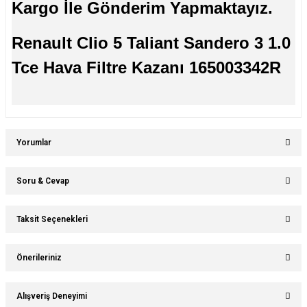
Kargo İle Gönderim Yapmaktayız.
Renault Clio 5 Taliant Sandero 3 1.0
Tce Hava Filtre Kazanı 165003342R
Yorumlar
Soru & Cevap
Bu ürüne ilk yorumu siz yapın!
Taksit Seçenekleri
Ürün hakkında henüz soru sorulmamış.
Yorum Yaz
Önerileriniz
Soru Sor
Bu ürünün fiyat bilgisi, resim, ürün açıklamalarında ve diğer konularda
Alışveriş Deneyimi
yetersiz gördüğünüz noktaları öneri formunu kullanarak tarafımıza