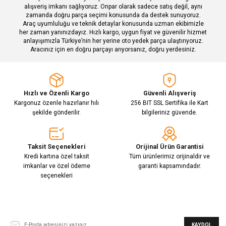
alışveriş imkanı sağlıyoruz. Onpar olarak sadece satış değil, aynı
zamanda doğru parça seçimi konusunda da destek sunuyoruz.
Araç uyumluluğu ve teknik detaylar konusunda uzman ekibimizle
her zaman yanınızdayız. Hızlı kargo, uygun fiyat ve güvenilir hizmet
Gönder
anlayışımızla Türkiye’nin her yerine oto yedek parça ulaştırıyoruz.
Aracınız için en doğru parçayı arıyorsanız, doğru yerdesiniz.
Hızlı ve Özenli Kargo
Güvenli Alışveriş
Kargonuz özenle hazırlanır hılı
256 BIT SSL Sertifika ile Kart
şekilde gönderilir.
bilgileriniz güvende.
Taksit Seçenekleri
Orijinal Ürün Garantisi
Kredi kartına özel taksit
Tüm ürünlerimiz orijinaldir ve
imkanlar ve özel ödeme
garanti kapsamındadır.
seçenekleri
E-Bülten Aboneliği
KAYDOL