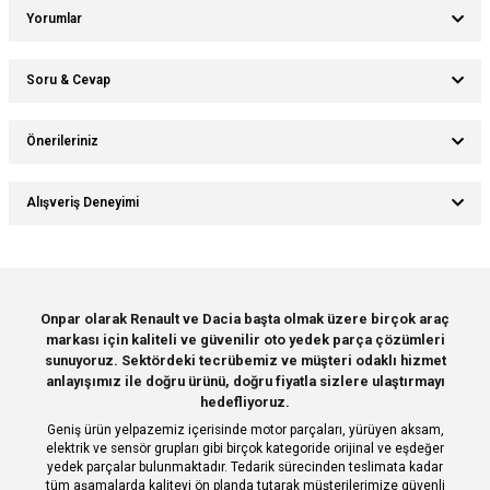
Yorumlar
Soru & Cevap
Bu ürüne ilk yorumu siz yapın!
Önerileriniz
Ürün hakkında henüz soru sorulmamış.
Yorum Yaz
Bu ürünün fiyat bilgisi, resim, ürün açıklamalarında ve diğer konularda
Alışveriş Deneyimi
yetersiz gördüğünüz noktaları öneri formunu kullanarak tarafımıza
Soru Sor
iletebilirsiniz.
Görüş ve önerileriniz için teşekkür ederiz.
Sitemize ilk yorumu siz yapın!
Ürün resmi kalitesiz, bozuk veya görüntülenemiyor.
Onpar olarak Renault ve Dacia başta olmak üzere birçok araç
markası için kaliteli ve güvenilir oto yedek parça çözümleri
Ürün açıklamasında eksik bilgiler bulunuyor.
Deneyimini Paylaş
sunuyoruz. Sektördeki tecrübemiz ve müşteri odaklı hizmet
Ürün bilgilerinde hatalar bulunuyor.
anlayışımız ile doğru ürünü, doğru fiyatla sizlere ulaştırmayı
hedefliyoruz.
Ürün fiyatı diğer sitelerden daha pahalı.
Geniş ürün yelpazemiz içerisinde motor parçaları, yürüyen aksam,
Bu ürüne benzer farklı alternatifler olmalı.
elektrik ve sensör grupları gibi birçok kategoride orijinal ve eşdeğer
yedek parçalar bulunmaktadır. Tedarik sürecinden teslimata kadar
tüm aşamalarda kaliteyi ön planda tutarak müşterilerimize güvenli