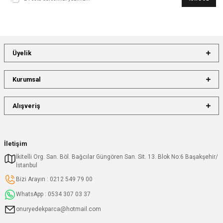
Üyelik
Kurumsal
Alışveriş
İletişim
İkitelli Org. San. Böl. Bağcılar Güngören San. Sit. 13. Blok No:6 Başakşehir/
İstanbul
Bizi Arayın : 0212 549 79 00
WhatsApp : 0534 307 03 37
onuryedekparca@hotmail.com