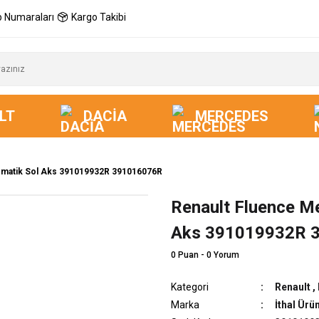
 Numaraları
Kargo Takibi
LT
DACIA
MERCEDES
tomatik Sol Aks 391019932R 391016076R
Renault Fluence Me
Aks 391019932R 
0 Puan - 0 Yorum
Kategori
Renault
,
Marka
İthal Ürü