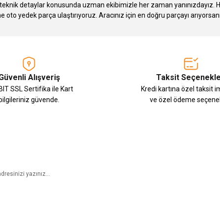
knik detaylar konusunda uzman ekibimizle her zaman yanınızdayız. Hızlı
Gönder
ne oto yedek parça ulaştırıyoruz. Aracınız için en doğru parçayı arıyorsan
Güvenli Alışveriş
Taksit Seçenekle
IT SSL Sertifika ile Kart
Kredi kartına özel taksit 
bilgileriniz güvende.
ve özel ödeme seçenek
E-Bülten Aboneliği