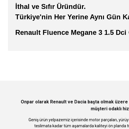
İthal ve Sıfır Üründür.
Türkiye'nin Her Yerine Aynı Gün K
Renault Fluence Megane 3 1.5 Dci
Bu ürünün fiyat bilgisi, resim, ürün açıklamalarında ve diğer konularda
Görüş ve önerileriniz için teşekkür ederiz.
Ürün resmi kalitesiz, bozuk veya görüntülenemiyor.
Ürün açıklamasında eksik bilgiler bulunuyor.
Ürün bilgilerinde hatalar bulunuyor.
Ürün fiyatı diğer sitelerden daha pahalı.
Bu ürüne benzer farklı alternatifler olmalı.
Onpar olarak Renault ve Dacia başta olmak üzere 
müşteri odaklı hiz
Geniş ürün yelpazemiz içerisinde motor parçaları, yürüye
teslimata kadar tüm aşamalarda kaliteyi ön planda tu