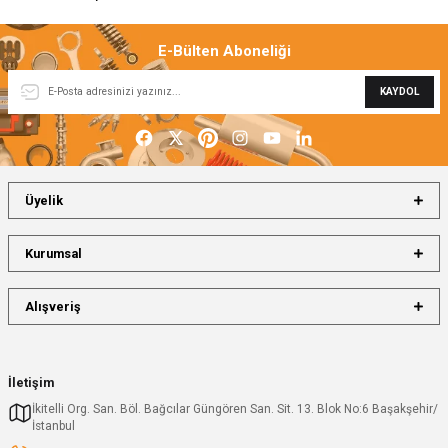
E-Bülten Aboneliği
KAYDOL
Üyelik
Kurumsal
Alışveriş
İletişim
İkitelli Org. San. Böl. Bağcılar Güngören San. Sit. 13. Blok No:6 Başakşehir/
İstanbul