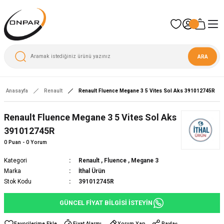
ARA
Anasayfa
Renault
Renault Fluence Megane 3 5 Vites Sol Aks 391012745R
Renault Fluence Megane 3 5 Vites Sol Aks
391012745R
0 Puan - 0 Yorum
Kategori
Renault
,
Fluence
,
Megane 3
Marka
İthal Ürün
Stok Kodu
391012745R
GÜNCEL FİYAT BİLGİSİ İSTEYİN
Fiyat Alarmı
Yorum Yap
Paylaş