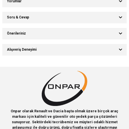
Yorumlar
Soru & Cevap
Bu ürüne ilk yorumu siz yapın!
Önerileriniz
Ürün hakkında henüz soru sorulmamış.
Yorum Yaz
Bu ürünün fiyat bilgisi, resim, ürün açıklamalarında ve diğer konularda
Alışveriş Deneyimi
yetersiz gördüğünüz noktaları öneri formunu kullanarak tarafımıza
Soru Sor
iletebilirsiniz.
Görüş ve önerileriniz için teşekkür ederiz.
Sitemize ilk yorumu siz yapın!
Ürün resmi kalitesiz, bozuk veya görüntülenemiyor.
Ürün açıklamasında eksik bilgiler bulunuyor.
Deneyimini Paylaş
Ürün bilgilerinde hatalar bulunuyor.
Ürün fiyatı diğer sitelerden daha pahalı.
Bu ürüne benzer farklı alternatifler olmalı.
Onpar olarak Renault ve Dacia başta olmak üzere birçok araç
markası için kaliteli ve güvenilir oto yedek parça çözümleri
sunuyoruz. Sektördeki tecrübemiz ve müşteri odaklı hizmet
anlayışımız ile doğru ürünü, doğru fiyatla sizlere ulaştırmayı