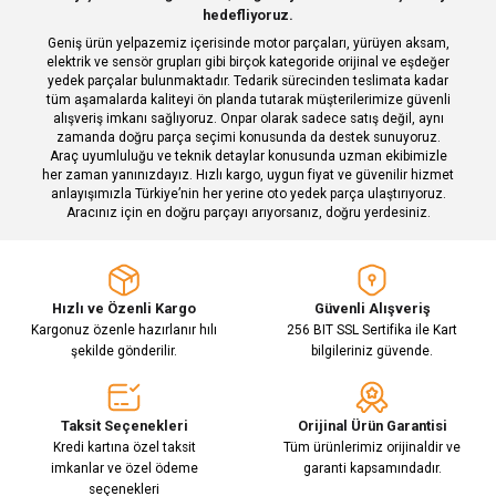
hedefliyoruz.
Geniş ürün yelpazemiz içerisinde motor parçaları, yürüyen aksam,
elektrik ve sensör grupları gibi birçok kategoride orijinal ve eşdeğer
Gönder
yedek parçalar bulunmaktadır. Tedarik sürecinden teslimata kadar
tüm aşamalarda kaliteyi ön planda tutarak müşterilerimize güvenli
alışveriş imkanı sağlıyoruz. Onpar olarak sadece satış değil, aynı
zamanda doğru parça seçimi konusunda da destek sunuyoruz.
Araç uyumluluğu ve teknik detaylar konusunda uzman ekibimizle
her zaman yanınızdayız. Hızlı kargo, uygun fiyat ve güvenilir hizmet
anlayışımızla Türkiye’nin her yerine oto yedek parça ulaştırıyoruz.
Aracınız için en doğru parçayı arıyorsanız, doğru yerdesiniz.
Hızlı ve Özenli Kargo
Güvenli Alışveriş
Kargonuz özenle hazırlanır hılı
256 BIT SSL Sertifika ile Kart
şekilde gönderilir.
bilgileriniz güvende.
Taksit Seçenekleri
Orijinal Ürün Garantisi
Kredi kartına özel taksit
Tüm ürünlerimiz orijinaldir ve
imkanlar ve özel ödeme
garanti kapsamındadır.
seçenekleri