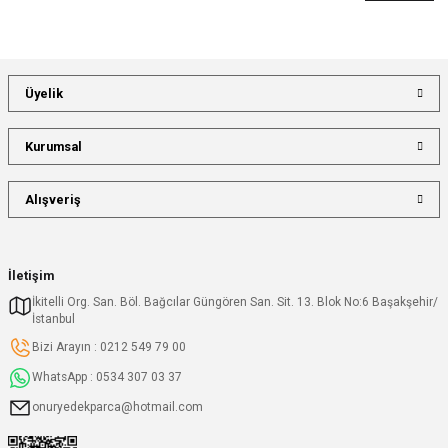
Üyelik
Kurumsal
Alışveriş
İletişim
İkitelli Org. San. Böl. Bağcılar Güngören San. Sit. 13. Blok No:6 Başakşehir/
İstanbul
Bizi Arayın : 0212 549 79 00
WhatsApp : 0534 307 03 37
onuryedekparca@hotmail.com