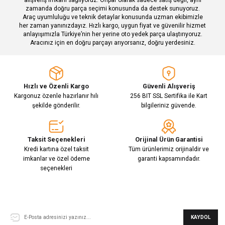
zamanda doğru parça seçimi konusunda da destek sunuyoruz.
Araç uyumluluğu ve teknik detaylar konusunda uzman ekibimizle
her zaman yanınızdayız. Hızlı kargo, uygun fiyat ve güvenilir hizmet
Gönder
anlayışımızla Türkiye’nin her yerine oto yedek parça ulaştırıyoruz.
Aracınız için en doğru parçayı arıyorsanız, doğru yerdesiniz.
Hızlı ve Özenli Kargo
Güvenli Alışveriş
Kargonuz özenle hazırlanır hılı
256 BIT SSL Sertifika ile Kart
şekilde gönderilir.
bilgileriniz güvende.
Taksit Seçenekleri
Orijinal Ürün Garantisi
Kredi kartına özel taksit
Tüm ürünlerimiz orijinaldir ve
imkanlar ve özel ödeme
garanti kapsamındadır.
seçenekleri
E-Bülten Aboneliği
KAYDOL