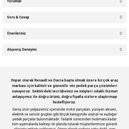
Yorumlar
Soru & Cevap
Bu ürüne ilk yorumu siz yapın!
Önerileriniz
Ürün hakkında henüz soru sorulmamış.
Yorum Yaz
Bu ürünün fiyat bilgisi, resim, ürün açıklamalarında ve diğer konularda
Alışveriş Deneyimi
yetersiz gördüğünüz noktaları öneri formunu kullanarak tarafımıza
Soru Sor
iletebilirsiniz.
Görüş ve önerileriniz için teşekkür ederiz.
Sitemize ilk yorumu siz yapın!
Ürün resmi kalitesiz, bozuk veya görüntülenemiyor.
Onpar olarak Renault ve Dacia başta olmak üzere birçok araç
markası için kaliteli ve güvenilir oto yedek parça çözümleri
Ürün açıklamasında eksik bilgiler bulunuyor.
Deneyimini Paylaş
sunuyoruz. Sektördeki tecrübemiz ve müşteri odaklı hizmet
Ürün bilgilerinde hatalar bulunuyor.
anlayışımız ile doğru ürünü, doğru fiyatla sizlere ulaştırmayı
hedefliyoruz.
Ürün fiyatı diğer sitelerden daha pahalı.
Geniş ürün yelpazemiz içerisinde motor parçaları, yürüyen aksam,
Bu ürüne benzer farklı alternatifler olmalı.
elektrik ve sensör grupları gibi birçok kategoride orijinal ve eşdeğer
yedek parçalar bulunmaktadır. Tedarik sürecinden teslimata kadar
tüm aşamalarda kaliteyi ön planda tutarak müşterilerimize güvenli
alışveriş imkanı sağlıyoruz. Onpar olarak sadece satış değil, aynı