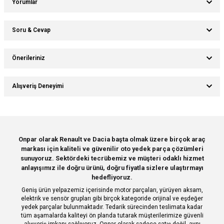
Yorumlar
Soru & Cevap
Bu ürüne ilk yorumu siz yapın!
Önerileriniz
Ürün hakkında henüz soru sorulmamış.
Yorum Yaz
Bu ürünün fiyat bilgisi, resim, ürün açıklamalarında ve diğer konularda
Alışveriş Deneyimi
yetersiz gördüğünüz noktaları öneri formunu kullanarak tarafımıza
Soru Sor
iletebilirsiniz.
Görüş ve önerileriniz için teşekkür ederiz.
Sitemize ilk yorumu siz yapın!
Ürün resmi kalitesiz, bozuk veya görüntülenemiyor.
Onpar olarak Renault ve Dacia başta olmak üzere birçok araç
markası için kaliteli ve güvenilir oto yedek parça çözümleri
Ürün açıklamasında eksik bilgiler bulunuyor.
Deneyimini Paylaş
sunuyoruz. Sektördeki tecrübemiz ve müşteri odaklı hizmet
Ürün bilgilerinde hatalar bulunuyor.
anlayışımız ile doğru ürünü, doğru fiyatla sizlere ulaştırmayı
hedefliyoruz.
Ürün fiyatı diğer sitelerden daha pahalı.
Geniş ürün yelpazemiz içerisinde motor parçaları, yürüyen aksam,
Bu ürüne benzer farklı alternatifler olmalı.
elektrik ve sensör grupları gibi birçok kategoride orijinal ve eşdeğer
yedek parçalar bulunmaktadır. Tedarik sürecinden teslimata kadar
tüm aşamalarda kaliteyi ön planda tutarak müşterilerimize güvenli
alışveriş imkanı sağlıyoruz. Onpar olarak sadece satış değil, aynı