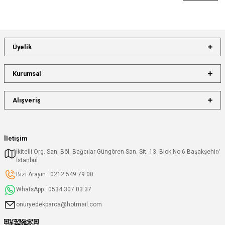
Üyelik
Kurumsal
Alışveriş
İletişim
İkitelli Org. San. Böl. Bağcılar Güngören San. Sit. 13. Blok No:6 Başakşehir/
İstanbul
Bizi Arayın : 0212 549 79 00
WhatsApp : 0534 307 03 37
onuryedekparca@hotmail.com