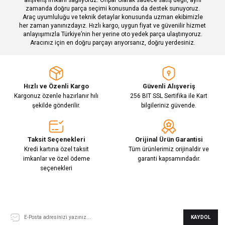
zamanda doğru parça seçimi konusunda da destek sunuyoruz.
Araç uyumluluğu ve teknik detaylar konusunda uzman ekibimizle
her zaman yanınızdayız. Hızlı kargo, uygun fiyat ve güvenilir hizmet
Gönder
anlayışımızla Türkiye’nin her yerine oto yedek parça ulaştırıyoruz.
Aracınız için en doğru parçayı arıyorsanız, doğru yerdesiniz.
Hızlı ve Özenli Kargo
Güvenli Alışveriş
Kargonuz özenle hazırlanır hılı
256 BIT SSL Sertifika ile Kart
şekilde gönderilir.
bilgileriniz güvende.
Taksit Seçenekleri
Orijinal Ürün Garantisi
Kredi kartına özel taksit
Tüm ürünlerimiz orijinaldir ve
imkanlar ve özel ödeme
garanti kapsamındadır.
seçenekleri
E-Bülten Aboneliği
KAYDOL