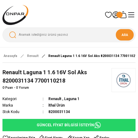
ARA
Anasayfa
Renault
Renault Laguna 1 1.6 16V Sol Aks 8200031134 770011021
Renault Laguna 1 1.6 16V Sol Aks
8200031134 7700110218
0 Puan - 0 Yorum
Kategori
Renault
,
Laguna 1
Marka
İthal Ürün
Stok Kodu
8200031134
GÜNCEL FİYAT BİLGİSİ İSTEYİN
Fiyat Alarmı
Yorum Yap
Paylaş