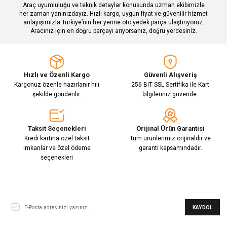
Araç uyumluluğu ve teknik detaylar konusunda uzman ekibimizle
her zaman yanınızdayız. Hızlı kargo, uygun fiyat ve güvenilir hizmet
Gönder
anlayışımızla Türkiye’nin her yerine oto yedek parça ulaştırıyoruz.
Aracınız için en doğru parçayı arıyorsanız, doğru yerdesiniz.
Hızlı ve Özenli Kargo
Güvenli Alışveriş
Kargonuz özenle hazırlanır hılı
256 BIT SSL Sertifika ile Kart
şekilde gönderilir.
bilgileriniz güvende.
Taksit Seçenekleri
Orijinal Ürün Garantisi
Kredi kartına özel taksit
Tüm ürünlerimiz orijinaldir ve
imkanlar ve özel ödeme
garanti kapsamındadır.
seçenekleri
E-Bülten Aboneliği
KAYDOL