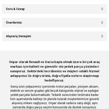
Soru & Cevap
Bu ürüne ilk yorumu siz yapın!
Önerileriniz
Ürün hakkında henüz soru sorulmamış.
Yorum Yaz
Bu ürünün fiyat bilgisi, resim, ürün açıklamalarında ve diğer konularda
Alışveriş Deneyimi
yetersiz gördüğünüz noktaları öneri formunu kullanarak tarafımıza
Soru Sor
iletebilirsiniz.
Görüş ve önerileriniz için teşekkür ederiz.
Sitemize ilk yorumu siz yapın!
Ürün resmi kalitesiz, bozuk veya görüntülenemiyor.
Onpar olarak Renault ve Dacia başta olmak üzere birçok araç
markası için kaliteli ve güvenilir oto yedek parça çözümleri
Ürün açıklamasında eksik bilgiler bulunuyor.
Deneyimini Paylaş
sunuyoruz. Sektördeki tecrübemiz ve müşteri odaklı hizmet
Ürün bilgilerinde hatalar bulunuyor.
anlayışımız ile doğru ürünü, doğru fiyatla sizlere ulaştırmayı
hedefliyoruz.
Ürün fiyatı diğer sitelerden daha pahalı.
Geniş ürün yelpazemiz içerisinde motor parçaları, yürüyen aksam,
Bu ürüne benzer farklı alternatifler olmalı.
elektrik ve sensör grupları gibi birçok kategoride orijinal ve eşdeğer
yedek parçalar bulunmaktadır. Tedarik sürecinden teslimata kadar
tüm aşamalarda kaliteyi ön planda tutarak müşterilerimize güvenli
alışveriş imkanı sağlıyoruz. Onpar olarak sadece satış değil, aynı
zamanda doğru parça seçimi konusunda da destek sunuyoruz.