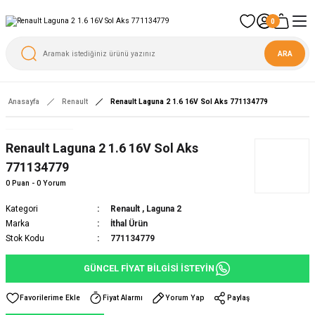
0
ARA
Anasayfa
Renault
Renault Laguna 2 1.6 16V Sol Aks 771134779
Yeni
Renault Laguna 2 1.6 16V Sol Aks
771134779
0 Puan - 0 Yorum
Kategori
Renault
,
Laguna 2
Marka
İthal Ürün
Stok Kodu
771134779
GÜNCEL FİYAT BİLGİSİ İSTEYİN
Fiyat Alarmı
Yorum Yap
Paylaş