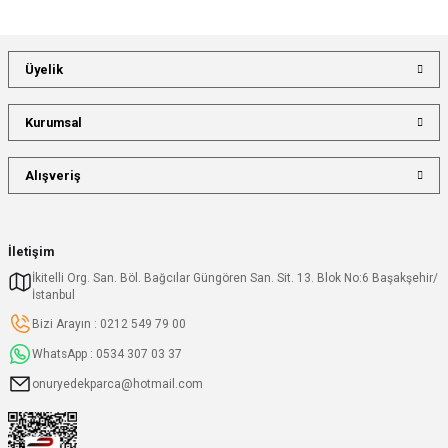
Üyelik
Kurumsal
Alışveriş
İletişim
İkitelli Org. San. Böl. Bağcılar Güngören San. Sit. 13. Blok No:6 Başakşehir/
İstanbul
Bizi Arayın : 0212 549 79 00
WhatsApp : 0534 307 03 37
onuryedekparca@hotmail.com