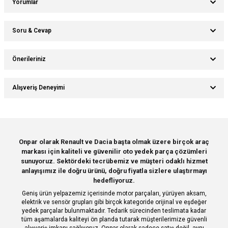
Yorumlar
Soru & Cevap
Bu ürüne ilk yorumu siz yapın!
Önerileriniz
Ürün hakkında henüz soru sorulmamış.
Yorum Yaz
Bu ürünün fiyat bilgisi, resim, ürün açıklamalarında ve diğer konularda
Alışveriş Deneyimi
yetersiz gördüğünüz noktaları öneri formunu kullanarak tarafımıza
Soru Sor
iletebilirsiniz.
Görüş ve önerileriniz için teşekkür ederiz.
Sitemize ilk yorumu siz yapın!
Ürün resmi kalitesiz, bozuk veya görüntülenemiyor.
Onpar olarak Renault ve Dacia başta olmak üzere birçok araç
markası için kaliteli ve güvenilir oto yedek parça çözümleri
Ürün açıklamasında eksik bilgiler bulunuyor.
Deneyimini Paylaş
sunuyoruz. Sektördeki tecrübemiz ve müşteri odaklı hizmet
Ürün bilgilerinde hatalar bulunuyor.
anlayışımız ile doğru ürünü, doğru fiyatla sizlere ulaştırmayı
hedefliyoruz.
Ürün fiyatı diğer sitelerden daha pahalı.
Geniş ürün yelpazemiz içerisinde motor parçaları, yürüyen aksam,
Bu ürüne benzer farklı alternatifler olmalı.
elektrik ve sensör grupları gibi birçok kategoride orijinal ve eşdeğer
yedek parçalar bulunmaktadır. Tedarik sürecinden teslimata kadar
tüm aşamalarda kaliteyi ön planda tutarak müşterilerimize güvenli
alışveriş imkanı sağlıyoruz. Onpar olarak sadece satış değil, aynı