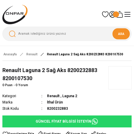
ARA
Anasayfa
Renault
Renault Laguna 2 Sağ Aks 8200232883 8200107530
Yeni
Renault Laguna 2 Sağ Aks 8200232883
8200107530
0 Puan - 0 Yorum
Kategori
Renault
,
Laguna 2
Marka
İthal Ürün
Stok Kodu
8200232883
GÜNCEL FİYAT BİLGİSİ İSTEYİN
Fiyat Alarmı
Yorum Yap
Paylaş