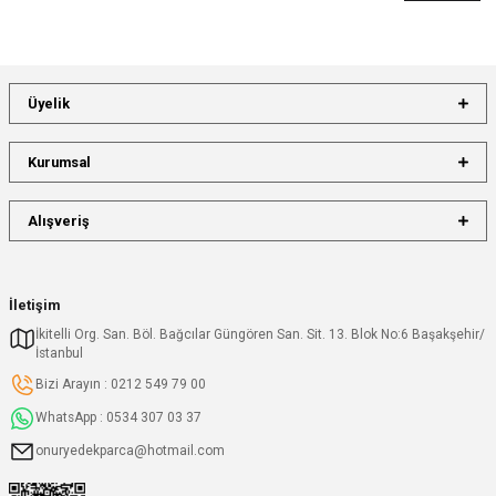
Üyelik
Kurumsal
Alışveriş
İletişim
İkitelli Org. San. Böl. Bağcılar Güngören San. Sit. 13. Blok No:6 Başakşehir/
İstanbul
Bizi Arayın : 0212 549 79 00
WhatsApp : 0534 307 03 37
onuryedekparca@hotmail.com