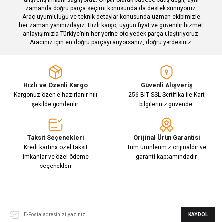
zamanda doğru parça seçimi konusunda da destek sunuyoruz.
Araç uyumluluğu ve teknik detaylar konusunda uzman ekibimizle
her zaman yanınızdayız. Hızlı kargo, uygun fiyat ve güvenilir hizmet
Gönder
anlayışımızla Türkiye’nin her yerine oto yedek parça ulaştırıyoruz.
Aracınız için en doğru parçayı arıyorsanız, doğru yerdesiniz.
Hızlı ve Özenli Kargo
Güvenli Alışveriş
Kargonuz özenle hazırlanır hılı
256 BIT SSL Sertifika ile Kart
şekilde gönderilir.
bilgileriniz güvende.
Taksit Seçenekleri
Orijinal Ürün Garantisi
Kredi kartına özel taksit
Tüm ürünlerimiz orijinaldir ve
imkanlar ve özel ödeme
garanti kapsamındadır.
seçenekleri
E-Bülten Aboneliği
KAYDOL