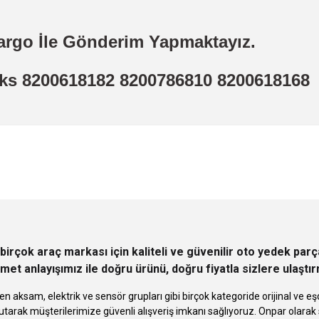
argo İle Gönderim Yapmaktayız.
 Aks 8200618182 8200786810 8200618168
 yetersiz gördüğünüz noktaları öneri formunu kullanarak tarafımıza iletebilirsini
Ürün hakkında henüz soru sorulmamış.
Bu ürüne ilk yorumu siz yapın!
Sitemize ilk yorumu siz yapın!
Deneyimini Paylaş
Yorum Yaz
Soru Sor
birçok araç markası için kaliteli ve güvenilir oto yedek pa
met anlayışımız ile doğru ürünü, doğru fiyatla sizlere ulaştı
n aksam, elektrik ve sensör grupları gibi birçok kategoride orijinal ve
tarak müşterilerimize güvenli alışveriş imkanı sağlıyoruz. Onpar olara