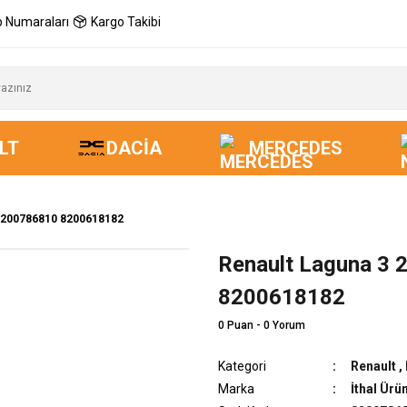
 Numaraları
Kargo Takibi
LT
DACIA
MERCEDES
s 8200786810 8200618182
Renault Laguna 3 
Yeni
8200618182
0 Puan - 0 Yorum
Kategori
Renault
,
Marka
İthal Ürü