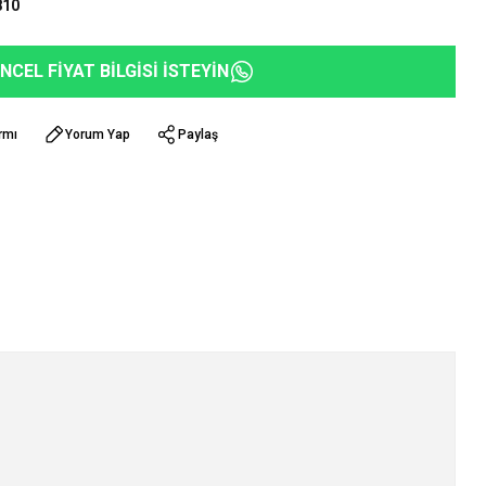
810
NCEL FİYAT BİLGİSİ İSTEYİN
rmı
Yorum Yap
Paylaş