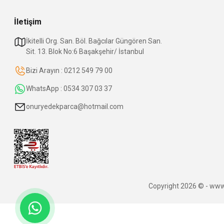
İletişim
İkitelli Org. San. Böl. Bağcılar Güngören San.
Sit. 13. Blok No:6 Başakşehir/ İstanbul
Bizi Arayın : 0212 549 79 00
WhatsApp : 0534 307 03 37
onuryedekparca@hotmail.com
Copyright 2026 © - www.o