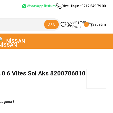
WhatsApp İletişim
Bize Ulaşın : 0212 549 79 00
Giriş Yap
Sepetim
ARA
Üye Ol
NISSAN
2.0 6 Vites Sol Aks 8200786810
Laguna 3
n