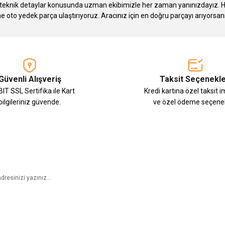
knik detaylar konusunda uzman ekibimizle her zaman yanınızdayız. Hızlı
Gönder
ne oto yedek parça ulaştırıyoruz. Aracınız için en doğru parçayı arıyorsan
Güvenli Alışveriş
Taksit Seçenekle
IT SSL Sertifika ile Kart
Kredi kartına özel taksit 
bilgileriniz güvende.
ve özel ödeme seçenek
E-Bülten Aboneliği