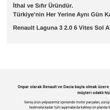
İthal ve Sıfır Üründür.
Türkiye'nin Her Yerine Aynı Gün K
Renault Laguna 3 2.0 6 Vites Sol
Bu ürünün fiyat bilgisi, resim, ürün açıklamalarında ve diğer konularda
Görüş ve önerileriniz için teşekkür ederiz.
Ürün resmi kalitesiz, bozuk veya görüntülenemiyor.
Ürün açıklamasında eksik bilgiler bulunuyor.
Ürün bilgilerinde hatalar bulunuyor.
Ürün fiyatı diğer sitelerden daha pahalı.
Bu ürüne benzer farklı alternatifler olmalı.
Onpar olarak Renault ve Dacia başta olmak üzere 
müşteri odaklı hiz
Geniş ürün yelpazemiz içerisinde motor parçaları, yürüye
teslimata kadar tüm aşamalarda kaliteyi ön planda tu