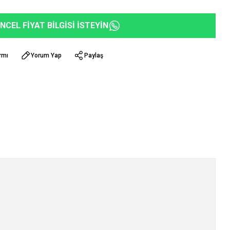
NCEL FİYAT BİLGİSİ İSTEYİN
rmı
Yorum Yap
Paylaş