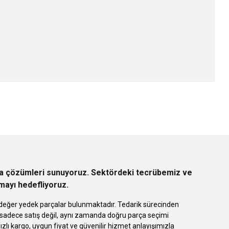
z.
rça çözümleri sunuyoruz. Sektördeki tecrübemiz ve
rmayı hedefliyoruz.
 eşdeğer yedek parçalar bulunmaktadır. Tedarik sürecinden
k sadece satış değil, aynı zamanda doğru parça seçimi
 kargo, uygun fiyat ve güvenilir hizmet anlayışımızla