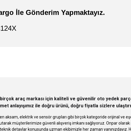
argo İle Gönderim Yapmaktayız.
04124X
 yetersiz gördüğünüz noktaları öneri formunu kullanarak tarafımıza iletebilirsini
Ürün hakkında henüz soru sorulmamış.
Bu ürüne ilk yorumu siz yapın!
Sitemize ilk yorumu siz yapın!
Deneyimini Paylaş
Yorum Yaz
Soru Sor
birçok araç markası için kaliteli ve güvenilir oto yedek pa
met anlayışımız ile doğru ürünü, doğru fiyatla sizlere ulaştı
n aksam, elektrik ve sensör grupları gibi birçok kategoride orijinal ve
tarak müşterilerimize güvenli alışveriş imkanı sağlıyoruz. Onpar olara
knik detaylar konusunda uzman ekibimizle her zaman yanınızdayız. Hızlı