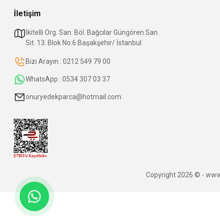
İletişim
İkitelli Org. San. Böl. Bağcılar Güngören San.
Sit. 13. Blok No:6 Başakşehir/ İstanbul
Bizi Arayın : 0212 549 79 00
WhatsApp : 0534 307 03 37
onuryedekparca@hotmail.com
Copyright 2026 © - www.o