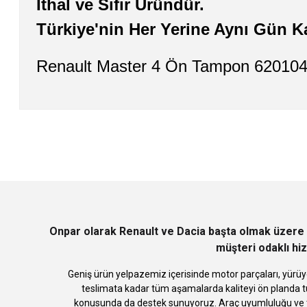
İthal ve Sıfır Üründür.
Türkiye'nin Her Yerine Aynı Gün K
Renault Master 4 Ön Tampon 6201
Bu ürünün fiyat bilgisi, resim, ürün açıklamalarında ve diğer konularda
Görüş ve önerileriniz için teşekkür ederiz.
Ürün resmi kalitesiz, bozuk veya görüntülenemiyor.
Ürün açıklamasında eksik bilgiler bulunuyor.
Ürün bilgilerinde hatalar bulunuyor.
Ürün fiyatı diğer sitelerden daha pahalı.
Bu ürüne benzer farklı alternatifler olmalı.
Onpar olarak Renault ve Dacia başta olmak üzere 
müşteri odaklı hiz
Geniş ürün yelpazemiz içerisinde motor parçaları, yürüye
teslimata kadar tüm aşamalarda kaliteyi ön planda tu
konusunda da destek sunuyoruz. Araç uyumluluğu ve te