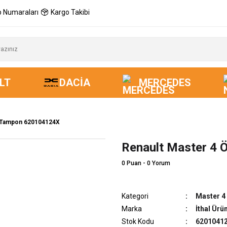
 Numaraları
Kargo Takibi
LT
DACIA
MERCEDES
n Tampon 620104124X
Renault Master 4
0 Puan - 0 Yorum
Kategori
Master 4
Marka
İthal Ürü
Stok Kodu
62010412