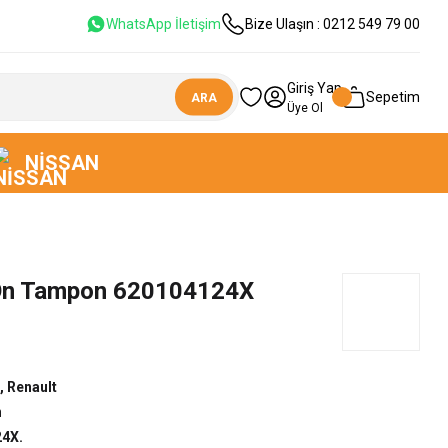
WhatsApp İletişim
Bize Ulaşın : 0212 549 79 00
Giriş Yap
Sepetim
ARA
Üye Ol
NISSAN
 Ön Tampon 620104124X
,
Renault
n
4X.