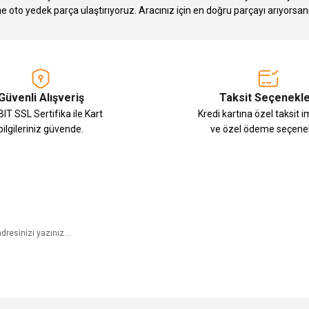
Gönder
ne oto yedek parça ulaştırıyoruz. Aracınız için en doğru parçayı arıyorsan
Güvenli Alışveriş
Taksit Seçenekle
IT SSL Sertifika ile Kart
Kredi kartına özel taksit 
bilgileriniz güvende.
ve özel ödeme seçenek
E-Bülten Aboneliği