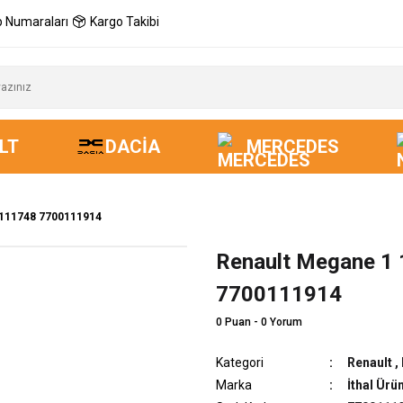
 Numaraları
Kargo Takibi
LT
DACIA
MERCEDES
0111748 7700111914
Renault Megane 1 
7700111914
0 Puan - 0 Yorum
Kategori
Renault
,
Marka
İthal Ürü