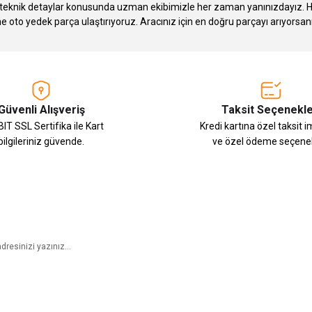
knik detaylar konusunda uzman ekibimizle her zaman yanınızdayız. Hızlı
Gönder
ne oto yedek parça ulaştırıyoruz. Aracınız için en doğru parçayı arıyorsan
Güvenli Alışveriş
Taksit Seçenekle
IT SSL Sertifika ile Kart
Kredi kartına özel taksit 
bilgileriniz güvende.
ve özel ödeme seçenek
E-Bülten Aboneliği