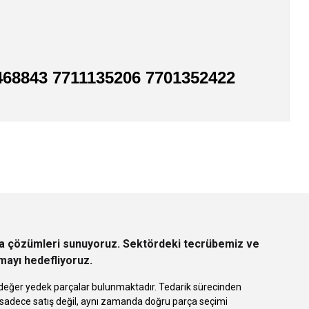
1468843 7711135206 7701352422
z.
rça çözümleri sunuyoruz. Sektördeki tecrübemiz ve
rmayı hedefliyoruz.
 eşdeğer yedek parçalar bulunmaktadır. Tedarik sürecinden
k sadece satış değil, aynı zamanda doğru parça seçimi