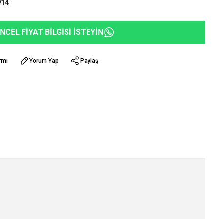
914
NCEL FİYAT BİLGİSİ İSTEYİN
rmı
Yorum Yap
Paylaş