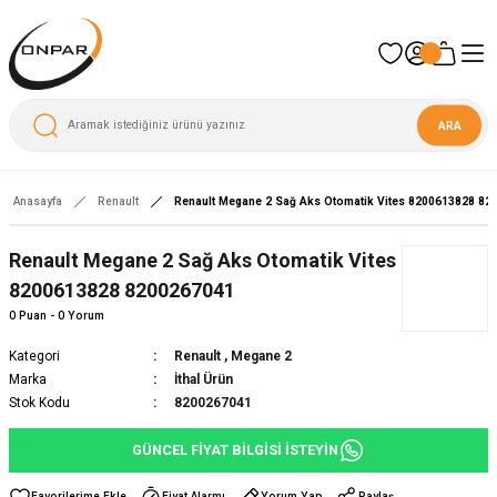
ARA
Anasayfa
Renault
Renault Megane 2 Sağ Aks Otomatik Vites 8200613828 82
Renault Megane 2 Sağ Aks Otomatik Vites
8200613828 8200267041
0 Puan - 0 Yorum
Kategori
Renault
,
Megane 2
Marka
İthal Ürün
Stok Kodu
8200267041
GÜNCEL FİYAT BİLGİSİ İSTEYİN
Fiyat Alarmı
Yorum Yap
Paylaş