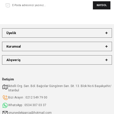
KAYDOL
Üyelik
Kurumsal
Alışveriş
İletişim
İkitelli Org. San. Böl. Bağcılar Güngören San. Sit. 13. Blok No:6 Başakşehir/
İstanbul
Bizi Arayın : 0212 549 79 00
WhatsApp : 0534 307 03 37
onuryedekparca@hotmail.com