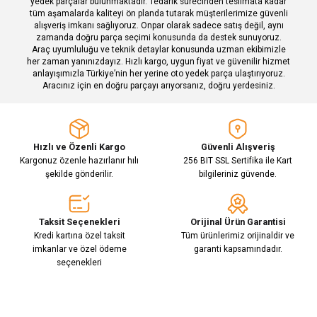
yedek parçalar bulunmaktadır. Tedarik sürecinden teslimata kadar
tüm aşamalarda kaliteyi ön planda tutarak müşterilerimize güvenli
alışveriş imkanı sağlıyoruz. Onpar olarak sadece satış değil, aynı
zamanda doğru parça seçimi konusunda da destek sunuyoruz.
Araç uyumluluğu ve teknik detaylar konusunda uzman ekibimizle
her zaman yanınızdayız. Hızlı kargo, uygun fiyat ve güvenilir hizmet
Gönder
anlayışımızla Türkiye’nin her yerine oto yedek parça ulaştırıyoruz.
Aracınız için en doğru parçayı arıyorsanız, doğru yerdesiniz.
Hızlı ve Özenli Kargo
Güvenli Alışveriş
Kargonuz özenle hazırlanır hılı
256 BIT SSL Sertifika ile Kart
şekilde gönderilir.
bilgileriniz güvende.
Taksit Seçenekleri
Orijinal Ürün Garantisi
Kredi kartına özel taksit
Tüm ürünlerimiz orijinaldir ve
imkanlar ve özel ödeme
garanti kapsamındadır.
seçenekleri
E-Bülten Aboneliği