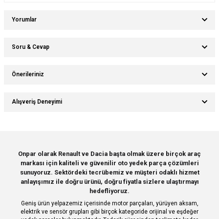
Yorumlar
Soru & Cevap
Bu ürüne ilk yorumu siz yapın!
Önerileriniz
Ürün hakkında henüz soru sorulmamış.
Yorum Yaz
Bu ürünün fiyat bilgisi, resim, ürün açıklamalarında ve diğer konularda
Alışveriş Deneyimi
yetersiz gördüğünüz noktaları öneri formunu kullanarak tarafımıza
Soru Sor
iletebilirsiniz.
Görüş ve önerileriniz için teşekkür ederiz.
Sitemize ilk yorumu siz yapın!
Ürün resmi kalitesiz, bozuk veya görüntülenemiyor.
Onpar olarak Renault ve Dacia başta olmak üzere birçok araç
markası için kaliteli ve güvenilir oto yedek parça çözümleri
Ürün açıklamasında eksik bilgiler bulunuyor.
Deneyimini Paylaş
sunuyoruz. Sektördeki tecrübemiz ve müşteri odaklı hizmet
Ürün bilgilerinde hatalar bulunuyor.
anlayışımız ile doğru ürünü, doğru fiyatla sizlere ulaştırmayı
hedefliyoruz.
Ürün fiyatı diğer sitelerden daha pahalı.
Geniş ürün yelpazemiz içerisinde motor parçaları, yürüyen aksam,
Bu ürüne benzer farklı alternatifler olmalı.
elektrik ve sensör grupları gibi birçok kategoride orijinal ve eşdeğer