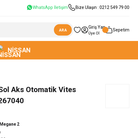
WhatsApp İletişim
Bize Ulaşın : 0212 549 79 00
Giriş Yap
Sepetim
ARA
Üye Ol
NISSAN
Sol Aks Otomatik Vites
267040
Megane 2
n