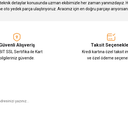
knik detaylar konusunda uzman ekibimizle her zaman yanınızdayız. Hızlı
Gönder
ne oto yedek parça ulaştırıyoruz. Aracınız için en doğru parçayı arıyorsan
Güvenli Alışveriş
Taksit Seçenekle
IT SSL Sertifika ile Kart
Kredi kartına özel taksit 
bilgileriniz güvende.
ve özel ödeme seçenek
E-Bülten Aboneliği