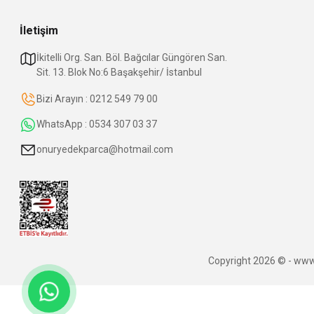
İletişim
İkitelli Org. San. Böl. Bağcılar Güngören San.
Sit. 13. Blok No:6 Başakşehir/ İstanbul
Bizi Arayın : 0212 549 79 00
WhatsApp : 0534 307 03 37
onuryedekparca@hotmail.com
Copyright 2026 © - www.o