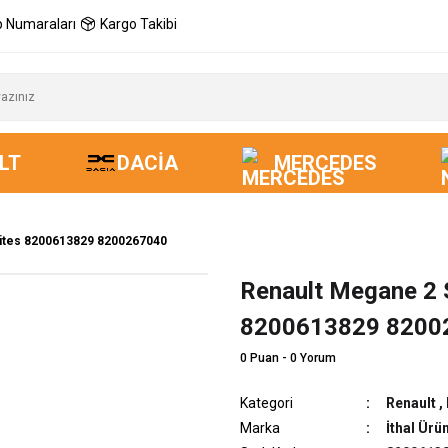
 Numaraları
Kargo Takibi
LT
DACIA
MERCEDES
Vites 8200613829 8200267040
Renault Megane 2 
8200613829 8200
0 Puan - 0 Yorum
Kategori
Renault
,
Marka
İthal Ürü