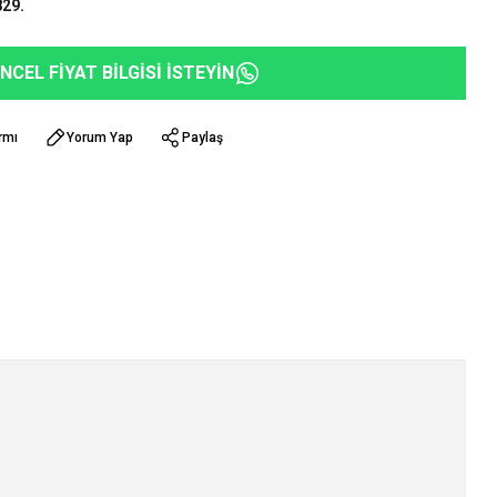
29.
NCEL FİYAT BİLGİSİ İSTEYİN
rmı
Yorum Yap
Paylaş