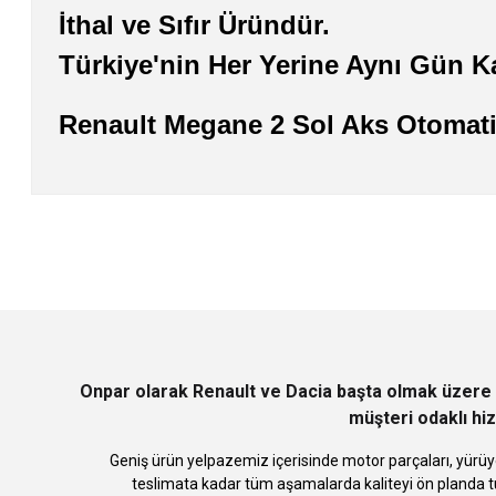
İthal ve Sıfır Üründür.
Türkiye'nin Her Yerine Aynı Gün K
Renault Megane 2 Sol Aks Otomat
Bu ürünün fiyat bilgisi, resim, ürün açıklamalarında ve diğer konularda
Görüş ve önerileriniz için teşekkür ederiz.
Ürün resmi kalitesiz, bozuk veya görüntülenemiyor.
Ürün açıklamasında eksik bilgiler bulunuyor.
Ürün bilgilerinde hatalar bulunuyor.
Ürün fiyatı diğer sitelerden daha pahalı.
Bu ürüne benzer farklı alternatifler olmalı.
Onpar olarak Renault ve Dacia başta olmak üzere 
müşteri odaklı hiz
Geniş ürün yelpazemiz içerisinde motor parçaları, yürüye
teslimata kadar tüm aşamalarda kaliteyi ön planda tu