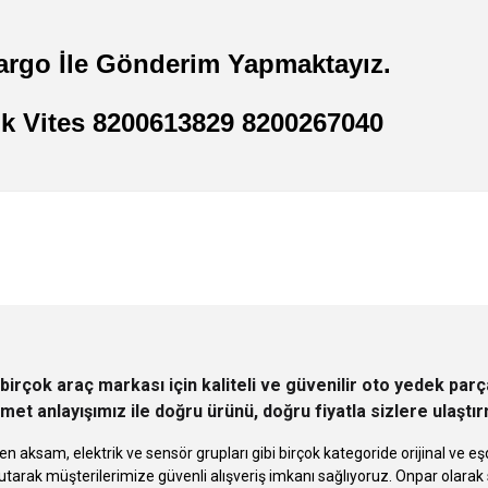
argo İle Gönderim Yapmaktayız.
ik Vites 8200613829 8200267040
 yetersiz gördüğünüz noktaları öneri formunu kullanarak tarafımıza iletebilirsini
Ürün hakkında henüz soru sorulmamış.
Bu ürüne ilk yorumu siz yapın!
Sitemize ilk yorumu siz yapın!
Deneyimini Paylaş
Yorum Yaz
Soru Sor
birçok araç markası için kaliteli ve güvenilir oto yedek pa
met anlayışımız ile doğru ürünü, doğru fiyatla sizlere ulaştı
n aksam, elektrik ve sensör grupları gibi birçok kategoride orijinal ve
tarak müşterilerimize güvenli alışveriş imkanı sağlıyoruz. Onpar olara