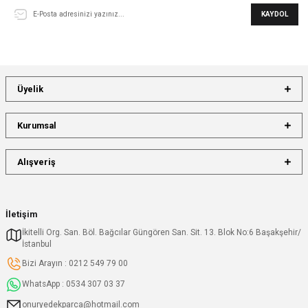
KAYDOL
Üyelik
Kurumsal
Alışveriş
İletişim
İkitelli Org. San. Böl. Bağcılar Güngören San. Sit. 13. Blok No:6 Başakşehir/
İstanbul
Bizi Arayın : 0212 549 79 00
WhatsApp : 0534 307 03 37
onuryedekparca@hotmail.com