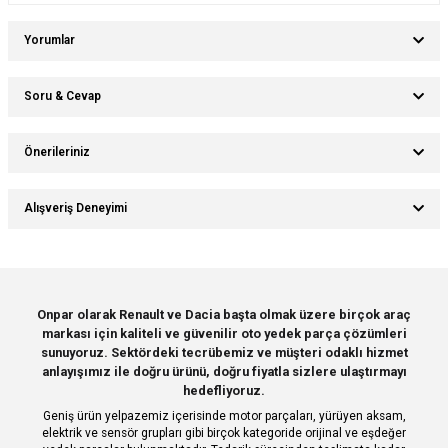
Yorumlar
Soru & Cevap
Bu ürüne ilk yorumu siz yapın!
Önerileriniz
Ürün hakkında henüz soru sorulmamış.
Yorum Yaz
Bu ürünün fiyat bilgisi, resim, ürün açıklamalarında ve diğer konularda
Alışveriş Deneyimi
yetersiz gördüğünüz noktaları öneri formunu kullanarak tarafımıza
Soru Sor
iletebilirsiniz.
Görüş ve önerileriniz için teşekkür ederiz.
Sitemize ilk yorumu siz yapın!
Ürün resmi kalitesiz, bozuk veya görüntülenemiyor.
Onpar olarak Renault ve Dacia başta olmak üzere birçok araç
markası için kaliteli ve güvenilir oto yedek parça çözümleri
Ürün açıklamasında eksik bilgiler bulunuyor.
Deneyimini Paylaş
sunuyoruz. Sektördeki tecrübemiz ve müşteri odaklı hizmet
Ürün bilgilerinde hatalar bulunuyor.
anlayışımız ile doğru ürünü, doğru fiyatla sizlere ulaştırmayı
hedefliyoruz.
Ürün fiyatı diğer sitelerden daha pahalı.
Geniş ürün yelpazemiz içerisinde motor parçaları, yürüyen aksam,
Bu ürüne benzer farklı alternatifler olmalı.
elektrik ve sensör grupları gibi birçok kategoride orijinal ve eşdeğer