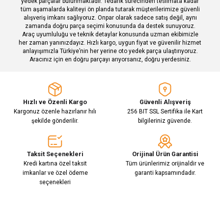
yedek parçalar bulunmaktadır. Tedarik sürecinden teslimata kadar
tüm aşamalarda kaliteyi ön planda tutarak müşterilerimize güvenli
alışveriş imkanı sağlıyoruz. Onpar olarak sadece satış değil, aynı
zamanda doğru parça seçimi konusunda da destek sunuyoruz.
Araç uyumluluğu ve teknik detaylar konusunda uzman ekibimizle
her zaman yanınızdayız. Hızlı kargo, uygun fiyat ve güvenilir hizmet
Gönder
anlayışımızla Türkiye’nin her yerine oto yedek parça ulaştırıyoruz.
Aracınız için en doğru parçayı arıyorsanız, doğru yerdesiniz.
Hızlı ve Özenli Kargo
Güvenli Alışveriş
Kargonuz özenle hazırlanır hılı
256 BIT SSL Sertifika ile Kart
şekilde gönderilir.
bilgileriniz güvende.
Taksit Seçenekleri
Orijinal Ürün Garantisi
Kredi kartına özel taksit
Tüm ürünlerimiz orijinaldir ve
imkanlar ve özel ödeme
garanti kapsamındadır.
seçenekleri
E-Bülten Aboneliği