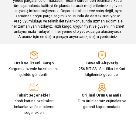
yedek parçalar bulunmaktadır. Tedarik sürecinden teslimata kadar
tüm aşamalarda kaliteyi ön planda tutarak müşterilerimize güvenli
alışveriş imkanı sağlıyoruz. Onpar olarak sadece satış değil, aynı
zamanda doğru parça seçimi konusunda da destek sunuyoruz.
Araç uyumluluğu ve teknik detaylar konusunda uzman ekibimizle
her zaman yanınızdayız. Hızlı kargo, uygun fiyat ve güvenilir hizmet
Gönder
anlayışımızla Türkiye’nin her yerine oto yedek parça ulaştırıyoruz.
Aracınız için en doğru parçayı arıyorsanız, doğru yerdesiniz.
Hızlı ve Özenli Kargo
Güvenli Alışveriş
Kargonuz özenle hazırlanır hılı
256 BIT SSL Sertifika ile Kart
şekilde gönderilir.
bilgileriniz güvende.
Taksit Seçenekleri
Orijinal Ürün Garantisi
Kredi kartına özel taksit
Tüm ürünlerimiz orijinaldir ve
imkanlar ve özel ödeme
garanti kapsamındadır.
seçenekleri
E-Bülten Aboneliği