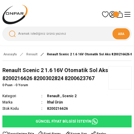
ARA
Anasayfa
Renault
Renault Scenic 2 1.6 16V Otomatik Sol Aks 8200216626 
Renault Scenic 2 1.6 16V Otomatik Sol Aks
8200216626 8200302824 8200623767
0 Puan - 0 Yorum
Kategori
Renault
,
Scenic 2
Marka
İthal Ürün
Stok Kodu
8200216626
GÜNCEL FİYAT BİLGİSİ İSTEYİN
Fiyat Alarmı
Yorum Yap
Paylaş