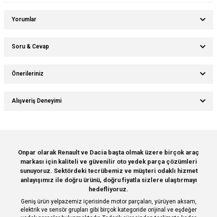
Yorumlar
Soru & Cevap
Bu ürüne ilk yorumu siz yapın!
Önerileriniz
Ürün hakkında henüz soru sorulmamış.
Yorum Yaz
Bu ürünün fiyat bilgisi, resim, ürün açıklamalarında ve diğer konularda
Alışveriş Deneyimi
yetersiz gördüğünüz noktaları öneri formunu kullanarak tarafımıza
Soru Sor
iletebilirsiniz.
Görüş ve önerileriniz için teşekkür ederiz.
Sitemize ilk yorumu siz yapın!
Ürün resmi kalitesiz, bozuk veya görüntülenemiyor.
Onpar olarak Renault ve Dacia başta olmak üzere birçok araç
markası için kaliteli ve güvenilir oto yedek parça çözümleri
Ürün açıklamasında eksik bilgiler bulunuyor.
Deneyimini Paylaş
sunuyoruz. Sektördeki tecrübemiz ve müşteri odaklı hizmet
Ürün bilgilerinde hatalar bulunuyor.
anlayışımız ile doğru ürünü, doğru fiyatla sizlere ulaştırmayı
hedefliyoruz.
Ürün fiyatı diğer sitelerden daha pahalı.
Geniş ürün yelpazemiz içerisinde motor parçaları, yürüyen aksam,
Bu ürüne benzer farklı alternatifler olmalı.
elektrik ve sensör grupları gibi birçok kategoride orijinal ve eşdeğer