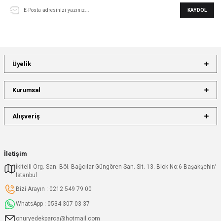
KAYDOL
Üyelik
Kurumsal
Alışveriş
İletişim
İkitelli Org. San. Böl. Bağcılar Güngören San. Sit. 13. Blok No:6 Başakşehir/
İstanbul
Bizi Arayın : 0212 549 79 00
WhatsApp : 0534 307 03 37
onuryedekparca@hotmail.com