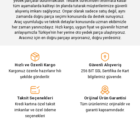
yedek parçalar bulunmaktadır. Tedarik sürecinden teslimata kadar
tüm aşamalarda kaliteyi ön planda tutarak müşterilerimize güvenli
alışveriş imkanı sağlıyoruz. Onpar olarak sadece satış değil, aynı
zamanda doğru parça seçimi konusunda da destek sunuyoruz.
Araç uyumluluğu ve teknik detaylar konusunda uzman ekibimizle
her zaman yanınızdayız. Hızlı kargo, uygun fiyat ve güvenilir hizmet
Gönder
anlayışımızla Türkiye’nin her yerine oto yedek parça ulaştırıyoruz.
Aracınız için en doğru parçayı arıyorsanız, doğru yerdesiniz.
Hızlı ve Özenli Kargo
Güvenli Alışveriş
Kargonuz özenle hazırlanır hılı
256 BIT SSL Sertifika ile Kart
şekilde gönderilir.
bilgileriniz güvende.
Taksit Seçenekleri
Orijinal Ürün Garantisi
Kredi kartına özel taksit
Tüm ürünlerimiz orijinaldir ve
imkanlar ve özel ödeme
garanti kapsamındadır.
seçenekleri
E-Bülten Aboneliği