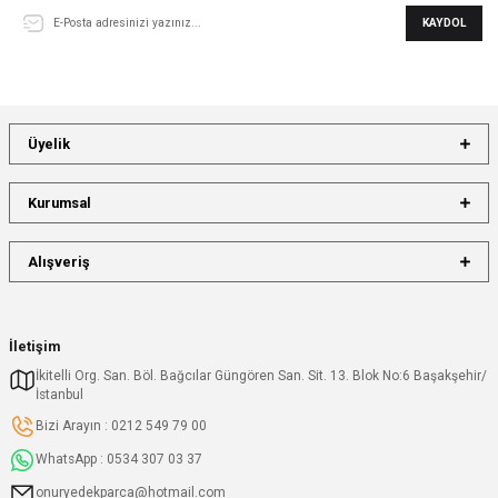
KAYDOL
Üyelik
Kurumsal
Alışveriş
İletişim
İkitelli Org. San. Böl. Bağcılar Güngören San. Sit. 13. Blok No:6 Başakşehir/
İstanbul
Bizi Arayın : 0212 549 79 00
WhatsApp : 0534 307 03 37
onuryedekparca@hotmail.com