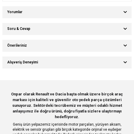
Yorumlar
Soru & Cevap
Bu ürüne ilk yorumu siz yapın!
Önerileriniz
Ürün hakkında henüz soru sorulmamış.
Yorum Yaz
Bu ürünün fiyat bilgisi, resim, ürün açıklamalarında ve diğer konularda
Alışveriş Deneyimi
yetersiz gördüğünüz noktaları öneri formunu kullanarak tarafımıza
Soru Sor
iletebilirsiniz.
Görüş ve önerileriniz için teşekkür ederiz.
Sitemize ilk yorumu siz yapın!
Ürün resmi kalitesiz, bozuk veya görüntülenemiyor.
Onpar olarak Renault ve Dacia başta olmak üzere birçok araç
markası için kaliteli ve güvenilir oto yedek parça çözümleri
Ürün açıklamasında eksik bilgiler bulunuyor.
Deneyimini Paylaş
sunuyoruz. Sektördeki tecrübemiz ve müşteri odaklı hizmet
Ürün bilgilerinde hatalar bulunuyor.
anlayışımız ile doğru ürünü, doğru fiyatla sizlere ulaştırmayı
hedefliyoruz.
Ürün fiyatı diğer sitelerden daha pahalı.
Geniş ürün yelpazemiz içerisinde motor parçaları, yürüyen aksam,
Bu ürüne benzer farklı alternatifler olmalı.
elektrik ve sensör grupları gibi birçok kategoride orijinal ve eşdeğer