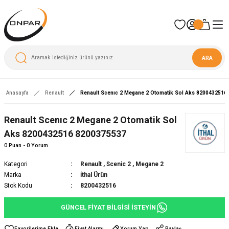
ARA
Anasayfa
Renault
Renault Scenıc 2 Megane 2 Otomatik Sol Aks 8200432516
Yeni
Renault Scenıc 2 Megane 2 Otomatik Sol
Aks 8200432516 8200375537
0 Puan - 0 Yorum
Kategori
Renault
,
Scenic 2
,
Megane 2
Marka
İthal Ürün
Stok Kodu
8200432516
GÜNCEL FİYAT BİLGİSİ İSTEYİN
Fiyat Alarmı
Yorum Yap
Paylaş