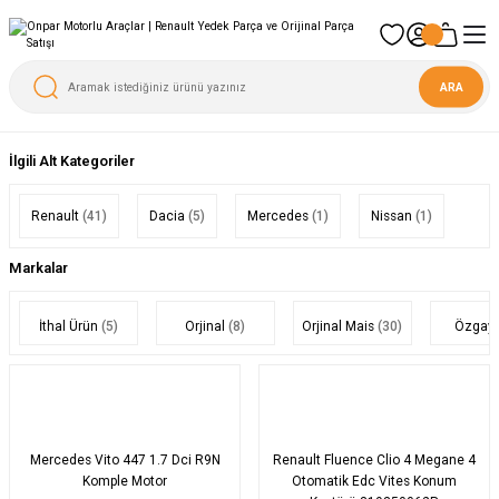
ARA
İlgili Alt Kategoriler
Renault
(41)
Dacia
(5)
Mercedes
(1)
Nissan
(1)
Markalar
İthal Ürün
(5)
Orjinal
(8)
Orjinal Mais
(30)
Özgay
Mercedes Vito 447 1.7 Dci R9N
Renault Fluence Clio 4 Megane 4
Komple Motor
Otomatik Edc Vites Konum