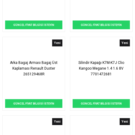
GÜNCEL FİYAT BİLGİSİ İSTEYİN
GÜNCEL FİYAT BİLGİSİ İSTEYİN
Yeni
Yeni
Arka Bagaj Arması Bagaj Üst
Silindir Kapağı K7M-K7J Clio
Kaplaması Renault Duster
Kangoo Megane 1.4 1.6 8V
265129468R
7701472681
GÜNCEL FİYAT BİLGİSİ İSTEYİN
GÜNCEL FİYAT BİLGİSİ İSTEYİN
Yeni
Yeni