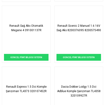
Renault Sağ Aks Otomatik
Renault Scenic 2 Manuel 1.6 16V
Megane 4 391001137R
Sağ Aks 8200376095 8200575490
GÜNCEL FİYAT BİLGİSİ İSTEYİN
GÜNCEL FİYAT BİLGİSİ İSTEYİN
Renault Express 1.5 Dci Komple
Dacia Dokker Lodgy 1.5 Dci
Şanzıman TL4373 320107452R
Adblue Komple Şanzıman TL4358
320109927R