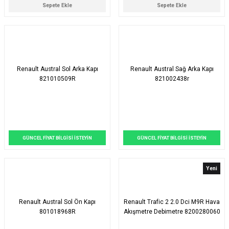
Sepete Ekle
Sepete Ekle
Renault Austral Sol Arka Kapı
Renault Austral Sağ Arka Kapı
821010509R
821002438r
GÜNCEL FİYAT BİLGİSİ İSTEYİN
GÜNCEL FİYAT BİLGİSİ İSTEYİN
Yeni
Renault Austral Sol Ön Kapı
Renault Trafic 2 2.0 Dci M9R Hava
801018968R
Akışmetre Debimetre 8200280060