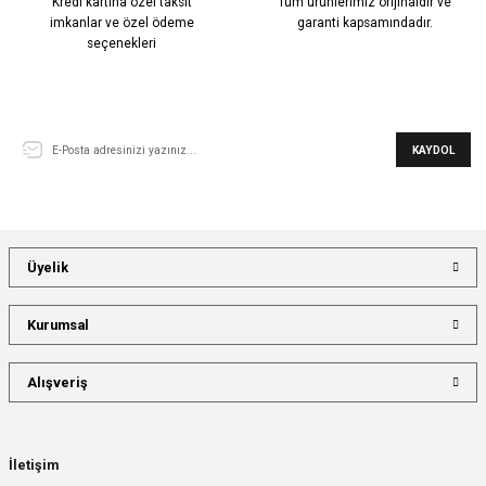
Kredi kartına özel taksit
Tüm ürünlerimiz orijinaldir ve
imkanlar ve özel ödeme
garanti kapsamındadır.
seçenekleri
E-Bülten Aboneliği
KAYDOL
Üyelik
Kurumsal
Alışveriş
İletişim