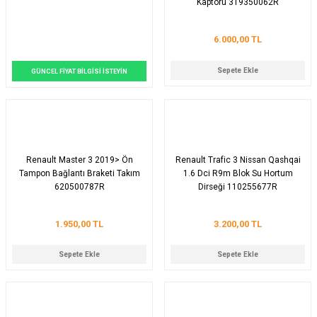
Kaptörü 319350062R
6.000,00 TL
Sepete Ekle
GÜNCEL FİYAT BİLGİSİ İSTEYİN
Renault Master 3 2019> Ön
Renault Trafic 3 Nissan Qashqai
Tampon Bağlantı Braketi Takım
1.6 Dci R9m Blok Su Hortum
620500787R
Dirseği 110255677R
1.950,00 TL
3.200,00 TL
Sepete Ekle
Sepete Ekle