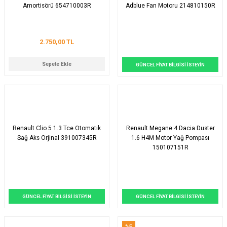
Amortisörü 654710003R
Adblue Fan Motoru 214810150R
2.750,00 TL
Sepete Ekle
GÜNCEL FİYAT BİLGİSİ İSTEYİN
Renault Clio 5 1.3 Tce Otomatik
Renault Megane 4 Dacia Duster
Sağ Aks Orjinal 391007345R
1.6 H4M Motor Yağ Pompası
150107151R
GÜNCEL FİYAT BİLGİSİ İSTEYİN
GÜNCEL FİYAT BİLGİSİ İSTEYİN
%5