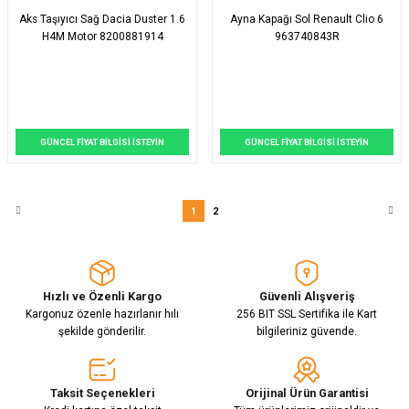
Aks Taşıyıcı Sağ Dacia Duster 1.6
Ayna Kapağı Sol Renault Clio 6
H4M Motor 8200881914
963740843R
GÜNCEL FİYAT BİLGİSİ İSTEYİN
GÜNCEL FİYAT BİLGİSİ İSTEYİN
1
2
Hızlı ve Özenli Kargo
Güvenli Alışveriş
Kargonuz özenle hazırlanır hılı
256 BIT SSL Sertifika ile Kart
şekilde gönderilir.
bilgileriniz güvende.
Taksit Seçenekleri
Orijinal Ürün Garantisi