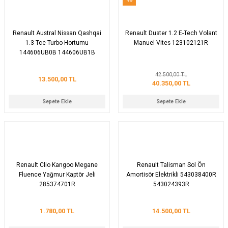
Renault Austral Nissan Qashqai
Renault Duster 1.2 E-Tech Volant
1.3 Tce Turbo Hortumu
Manuel Vites 123102121R
144606UB0B 144606UB1B
42.500,00 TL
13.500,00 TL
40.350,00 TL
Sepete Ekle
Sepete Ekle
Renault Clio Kangoo Megane
Renault Talisman Sol Ön
Fluence Yağmur Kaptör Jeli
Amortisör Elektrikli 543038400R
285374701R
543024393R
1.780,00 TL
14.500,00 TL