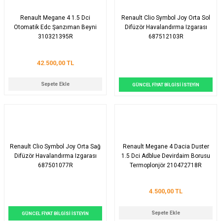
Renault Megane 4 1.5 Dci
Renault Clio Symbol Joy Orta Sol
Otomatik Edc Şanzıman Beyni
Difüzör Havalandırma Izgarası
310321395R
687512103R
42.500,00 TL
Sepete Ekle
GÜNCEL FİYAT BİLGİSİ İSTEYİN
Renault Clio Symbol Joy Orta Sağ
Renault Megane 4 Dacia Duster
Difüzör Havalandırma Izgarası
1.5 Dci Adblue Devirdaim Borusu
687501077R
Termoplonjör 210472718R
929988247R
4.500,00 TL
Sepete Ekle
GÜNCEL FİYAT BİLGİSİ İSTEYİN