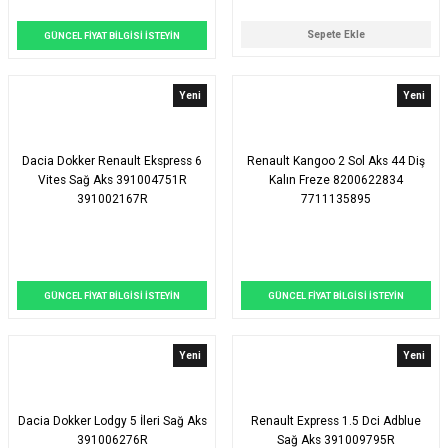
Sepete Ekle
GÜNCEL FİYAT BİLGİSİ İSTEYİN
Yeni
Yeni
Dacia Dokker Renault Ekspress 6
Renault Kangoo 2 Sol Aks 44 Diş
Vites Sağ Aks 391004751R
Kalın Freze 8200622834
391002167R
7711135895
GÜNCEL FİYAT BİLGİSİ İSTEYİN
GÜNCEL FİYAT BİLGİSİ İSTEYİN
Yeni
Yeni
Dacia Dokker Lodgy 5 İleri Sağ Aks
Renault Express 1.5 Dci Adblue
391006276R
Sağ Aks 391009795R