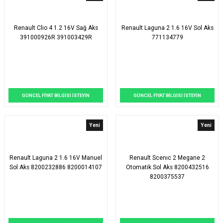
Renault Clio 4 1.2 16V Sağ Aks
Renault Laguna 2 1.6 16V Sol Aks
391000926R 391003429R
771134779
GÜNCEL FİYAT BİLGİSİ İSTEYİN
GÜNCEL FİYAT BİLGİSİ İSTEYİN
Yeni
Yeni
Renault Laguna 2 1.6 16V Manuel
Renault Scenıc 2 Megane 2
Sol Aks 8200232886 8200014107
Otomatik Sol Aks 8200432516
8200375537