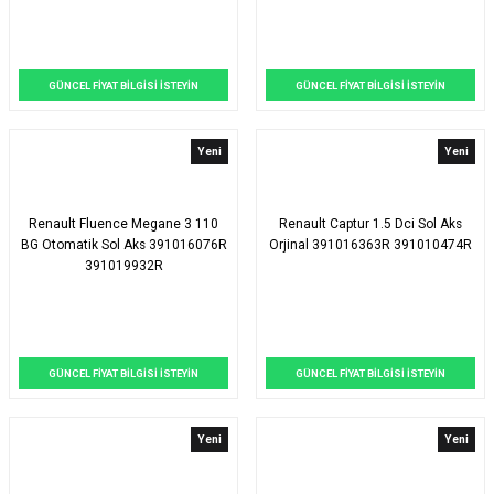
GÜNCEL FİYAT BİLGİSİ İSTEYİN
GÜNCEL FİYAT BİLGİSİ İSTEYİN
Yeni
Yeni
Renault Fluence Megane 3 110
Renault Captur 1.5 Dci Sol Aks
BG Otomatik Sol Aks 391016076R
Orjinal 391016363R 391010474R
391019932R
GÜNCEL FİYAT BİLGİSİ İSTEYİN
GÜNCEL FİYAT BİLGİSİ İSTEYİN
Yeni
Yeni