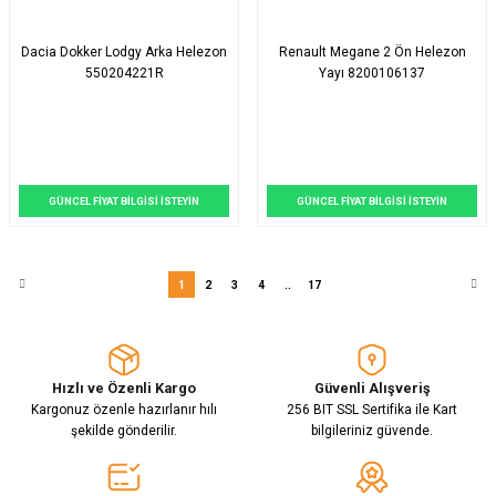
Dacia Dokker Lodgy Arka Helezon
Renault Megane 2 Ön Helezon
550204221R
Yayı 8200106137
GÜNCEL FİYAT BİLGİSİ İSTEYİN
GÜNCEL FİYAT BİLGİSİ İSTEYİN
1
2
3
4
..
17
Hızlı ve Özenli Kargo
Güvenli Alışveriş
Kargonuz özenle hazırlanır hılı
256 BIT SSL Sertifika ile Kart
şekilde gönderilir.
bilgileriniz güvende.