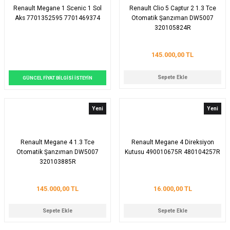
Renault Megane 1 Scenic 1 Sol
Renault Clio 5 Captur 2 1.3 Tce
Aks 7701352595 7701469374
Otomatik Şanzıman DW5007
320105824R
145.000,00 TL
Sepete Ekle
GÜNCEL FİYAT BİLGİSİ İSTEYİN
Yeni
Yeni
Renault Megane 4 1.3 Tce
Renault Megane 4 Direksiyon
Otomatik Şanzıman DW5007
Kutusu 490010675R 480104257R
320103885R
145.000,00 TL
16.000,00 TL
Sepete Ekle
Sepete Ekle