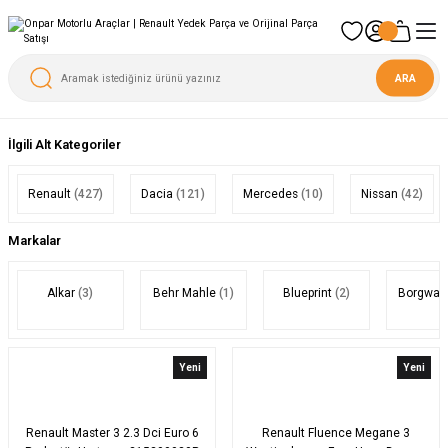
ARA
İlgili Alt Kategoriler
Renault
(427)
Dacia
(121)
Mercedes
(10)
Nissan
(42)
Markalar
Alkar
(3)
Behr Mahle
(1)
Blueprint
(2)
Borgwar
Yeni
Yeni
Renault Master 3 2.3 Dci Euro 6
Renault Fluence Megane 3