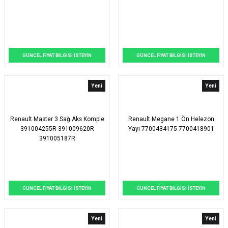
GÜNCEL FİYAT BİLGİSİ İSTEYİN
GÜNCEL FİYAT BİLGİSİ İSTEYİN
Yeni
Yeni
Renault Master 3 Sağ Aks Komple
Renault Megane 1 Ön Helezon
391004255R 391009620R
Yayı 7700434175 7700418901
391005187R
GÜNCEL FİYAT BİLGİSİ İSTEYİN
GÜNCEL FİYAT BİLGİSİ İSTEYİN
Yeni
Yeni