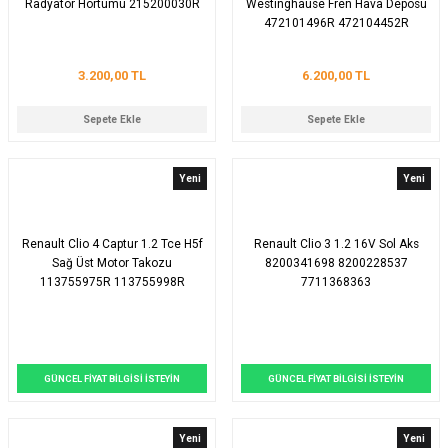
Radyatör Hortumu 215200030R
Westinghause Fren Hava Deposu
472101496R 472104452R
3.200,00 TL
6.200,00 TL
Sepete Ekle
Sepete Ekle
Yeni
Yeni
Renault Clio 4 Captur 1.2 Tce H5f
Renault Clio 3 1.2 16V Sol Aks
Sağ Üst Motor Takozu
8200341698 8200228537
113755975R 113755998R
7711368363
GÜNCEL FİYAT BİLGİSİ İSTEYİN
GÜNCEL FİYAT BİLGİSİ İSTEYİN
Yeni
Yeni